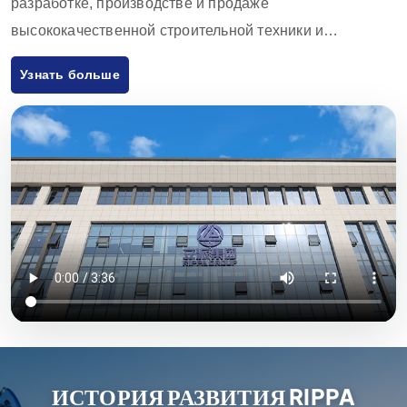
разработке, производстве и продаже
высококачественной строительной техники и
оборудования. Продукция компании включает в себя
Узнать больше
экскаваторы, погрузчики, вилочные погрузчики,
погрузчики с бортовым поворотом и аксессуары к ним,
которые широко используются в сельском хозяйстве,
строительстве, горнодобывающей промышленности и
других отраслях. Благодаря инновационным
разработкам и строгому контролю качества,
оборудование, поставляемое Rippa Machinery,
пользуется высокой репутацией во всем мире. Мы
экспортируем продукцию в основном на европейский и
американский рынки и предоставляем годовую
гарантию качества, стремясь удовлетворить
потребности клиентов в экономически эффективной и
ИСТОРИЯ РАЗВИТИЯ RIPPA