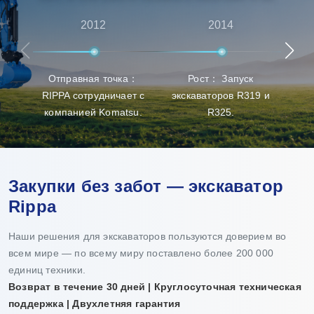
высококачественной продукции. Rippa также имеет
множество агентов по всему миру, предоставляя
2012
2014
универсальные услуги от предпродажных
консультаций до послепродажной поддержки,
Отправная точка：
Рост： Запуск
Про
гарантируя, что клиенты получат лучший опыт в
RIPPA сотрудничает с
экскаваторов R319 и
п
выборе продукции, доставке и обслуживании.
компанией Komatsu.
R325.
Закупки без забот — экскаватор
Rippa
Наши решения для экскаваторов пользуются доверием во
всем мире — по всему миру поставлено более 200 000
единиц техники.
Возврат в течение 30 дней | Круглосуточная техническая
поддержка | Двухлетняя гарантия