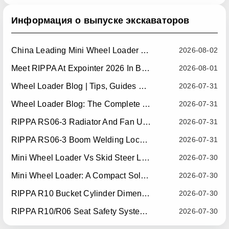
Информация о выпуске экскаваторов
China Leading Mini Wheel Loader Supplier: Reliable Compact Wheel Loaders For Global Markets
2026-08-02
Meet RIPPA At Expointer 2026 In Brazil
2026-08-01
Wheel Loader Blog | Tips, Guides & Attachments
2026-07-31
Wheel Loader Blog: The Complete Guide To Wheel Loaders For Construction, Agriculture, And Material Handling
2026-07-31
RIPPA RS06-3 Radiator And Fan Upgrade — Effective July 10, 2026
2026-07-31
RIPPA RS06-3 Boom Welding Locating Bar Optimization — Effective July 15, 2026
2026-07-31
Mini Wheel Loader Vs Skid Steer Loader: Which Compact Machine Is Better For Your Business?
2026-07-30
Mini Wheel Loader: A Compact Solution For Efficient Material Handling
2026-07-30
RIPPA R10 Bucket Cylinder Dimension Optimization — Effective July 15, 2026
2026-07-30
RIPPA R10/R06 Seat Safety System Upgrade — Effective July 22, 2026
2026-07-30