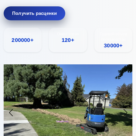
Получить расценки
Продано
Охват стран
Годовой объем
200000+
120+
производства
30000+