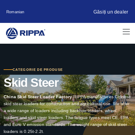
Găsiți un dealer
Romanian
CATEGORIE DE PRODUSE
Skid Steer
China Skid Steer Loader Factory
RIPPA manufactures Chinese
skid steer loaders for construction and agricultural use. We offer
a wide range of loaders including backhoe loaders, wheel
loaders and skid steer loaders. The fatigue types meet CE, EPA
and Euro V emission standards. The weight range of skid steer
loaders is 0.25t-2.2t.