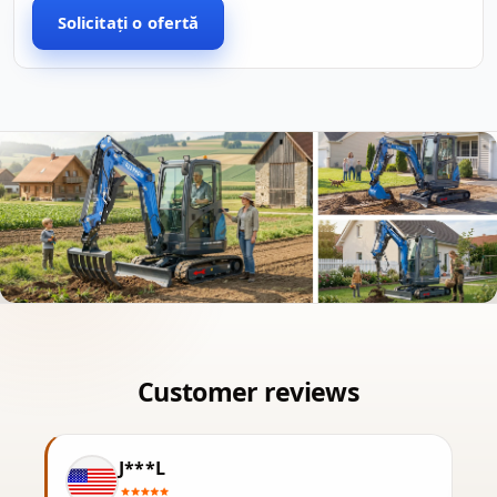
Solicitați o ofertă
J***L