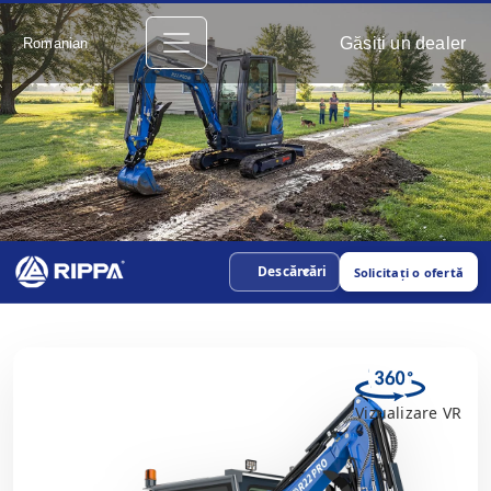
Găsiți un dealer
Romanian
Descărcări
Solicitați o ofertă
Vizualizare VR