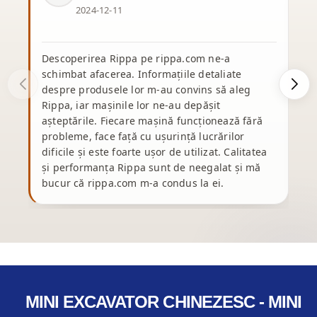
2024-12-11
Descoperirea Rippa pe rippa.com ne-a
schimbat afacerea. Informațiile detaliate
d
despre produsele lor m-au convins să aleg
p
Rippa, iar mașinile lor ne-au depășit
e
așteptările. Fiecare mașină funcționează fără
ș
probleme, face față cu ușurință lucrărilor
dificile și este foarte ușor de utilizat. Calitatea
și performanța Rippa sunt de neegalat și mă
bucur că rippa.com m-a condus la ei.
p
MINI EXCAVATOR CHINEZESC - MINI