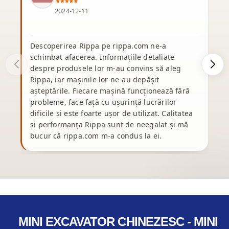
2024-12-11
Descoperirea Rippa pe rippa.com ne-a
schimbat afacerea. Informațiile detaliate
d
despre produsele lor m-au convins să aleg
p
Rippa, iar mașinile lor ne-au depășit
e
așteptările. Fiecare mașină funcționează fără
ș
probleme, face față cu ușurință lucrărilor
dificile și este foarte ușor de utilizat. Calitatea
și performanța Rippa sunt de neegalat și mă
bucur că rippa.com m-a condus la ei.
p
MINI EXCAVATOR CHINEZESC - MINI