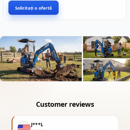
Solicitați o ofertă
J***L