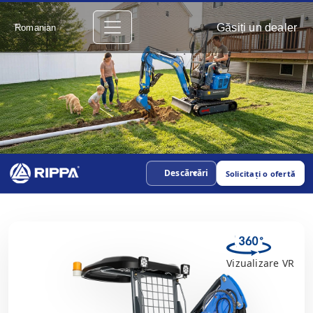
Găsiți un dealer
Romanian
Descărcări
Solicitați o ofertă
Vizualizare VR