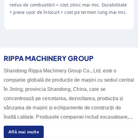
redus de combustibil = cost zilnic mai mic. Durabilitate
+ piese ușor de înlocuit = cost pe termen lung mai mic.
RIPPA MACHINERY GROUP
Shandong Rippa Machinery Group Co., Ltd. este o
companie globală de producție de mașini cu sediul central
în Jining, provincia Shandong, China, care se
concentrează pe cercetarea, dezvoltarea, producția și
vânzarea de mașini și echipamente de construcții de
înaltă calitate. Produsele companiei includ excavatoare,
încărcătoare, stivuitoare, încărcătoare compacte și
Află mai multe
accesoriile acestora, care sunt utilizate pe scară largă în