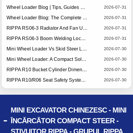
Wheel Loader Blog | Tips, Guides & Attachments
2026-07-31
Wheel Loader Blog: The Complete Guide To Wheel Loaders For Construction, Agriculture, And Material Handling
2026-07-31
RIPPA RS06-3 Radiator And Fan Upgrade — Effective July 10, 2026
2026-07-31
RIPPA RS06-3 Boom Welding Locating Bar Optimization — Effective July 15, 2026
2026-07-31
Mini Wheel Loader Vs Skid Steer Loader: Which Compact Machine Is Better For Your Business?
2026-07-30
Mini Wheel Loader: A Compact Solution For Efficient Material Handling
2026-07-30
RIPPA R10 Bucket Cylinder Dimension Optimization — Effective July 15, 2026
2026-07-30
RIPPA R10/R06 Seat Safety System Upgrade — Effective July 22, 2026
2026-07-30
MINI EXCAVATOR CHINEZESC - MINI
ÎNCĂRCĂTOR COMPACT STEER -
STIVUITOR RIPPA - GRUPUL RIPPA