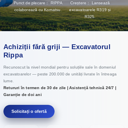
Punct de plecare： RIPPA
Creștere： Lansează
Bre
colaborează cu Komatsu.
excavatoarele R319 și
capac
R325.
Achiziții fără griji — Excavatorul
Rippa
Recunoscut la nivel mondial pentru soluțiile sale în domeniul
excavatoarelor — peste 200.000 de unități livrate în întreaga
lume.
Retururi în termen de 30 de zile | Asistență tehnică 24/7 |
Garanție de doi ani
Solicitați o ofertă