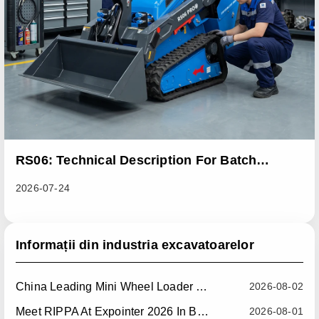
RS06: Technical Description For Batch
Improvement Measures To Address Abnormal
2026-07-24
Heat Dissipation Issues In Sliding Loaders
Informații din industria excavatoarelor
China Leading Mini Wheel Loader Supplier: Reliable Compact Wheel Loaders For Global Markets
2026-08-02
Meet RIPPA At Expointer 2026 In Brazil
2026-08-01