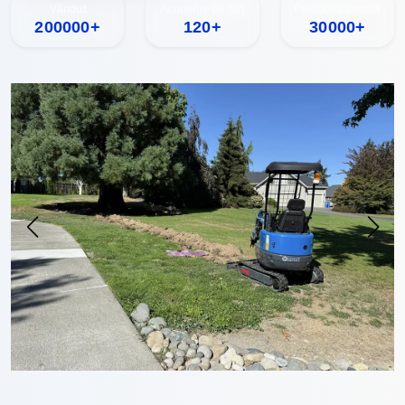
Vândut
Acoperire pe țări
Producția anuală
200000+
120+
30000+