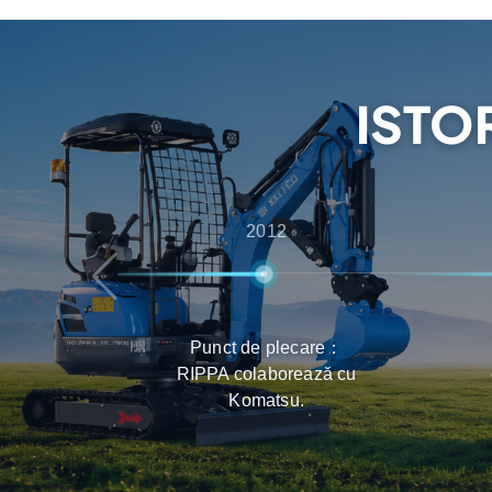
asistență post-vânzare, asigurându-se că clien
bună experiență în ceea ce privește selectarea,
produselor.
ISTO
2012
Punct de plecare：
RIPPA colaborează cu
Komatsu.