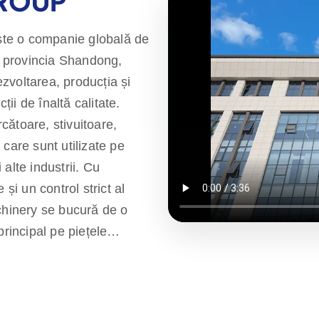
GROUP
te o companie globală de
g, provincia Shandong,
zvoltarea, producția și
i de înaltă calitate.
ătoare, stivuitoare,
care sunt utilizate pe
 alte industrii. Cu
și un control strict al
chinery se bucură de o
principal pe piețele
calitate de un an,
pentru produse rentabile și
 mulți agenți în întreaga
nță înainte de vânzare la