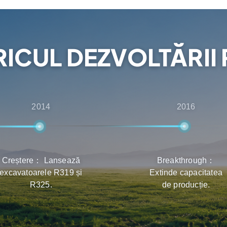
ții beneficiază de cea mai
 livrarea și întreținerea
RICUL DEZVOLTĂRII 
2014
2016
Creștere： Lansează
Breakthrough：
excavatoarele R319 și
Extinde capacitatea
R325.
de producție.