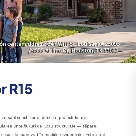
r R15
rsatil și echilibrat, destinat proiectelor de
rularea unor fluxuri de lucru structurate — săpare,
 ușor de manevrat în mediile rezidențiale. Este ideal