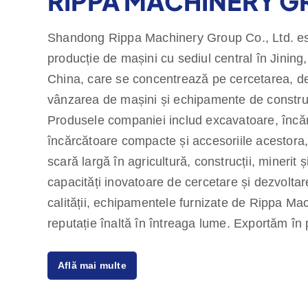
RIPPA MACHINERY 
Shandong Rippa Machinery Group Co., Ltd. es
producție de mașini cu sediul central în Jinin
China, care se concentrează pe cercetarea, de
vânzarea de mașini și echipamente de construcți
Produsele companiei includ excavatoare, încărc
încărcătoare compacte și accesoriile acestora, 
scară largă în agricultură, construcții, minerit și
capacități inovatoare de cercetare și dezvoltare 
calității, echipamentele furnizate de Rippa Ma
reputație înaltă în întreaga lume. Exportăm în 
europene și americane și oferim o garanție de 
Află mai multe
angajându-ne să satisfacem nevoile clienților 
de înaltă calitate. Rippa are, de asemenea, mai
lume, care oferă servicii unice, de la consulta