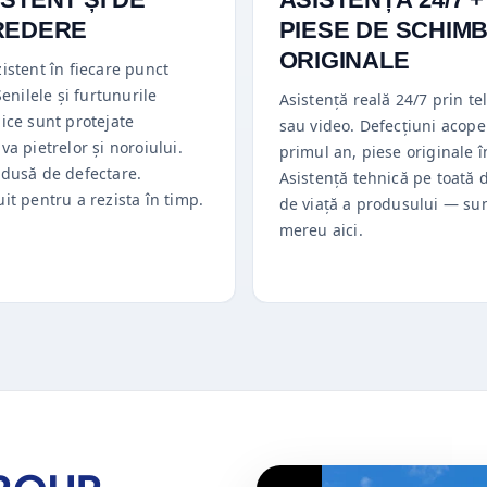
REDERE
PIESE DE SCHIM
ORIGINALE
istent în fiecare punct
 Șenilele și furtunurile
Asistență reală 24/7 prin te
ice sunt protejate
sau video. Defecțiuni acoper
va pietrelor și noroiului.
primul an, piese originale î
edusă de defectare.
Asistență tehnică pe toată 
it pentru a rezista în timp.
de viață a produsului — s
mereu aici.