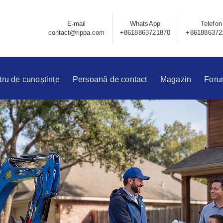
E-mail
WhatsApp
Telefon
contact@rippa.com
+8618863721870
+861886372
ru de cunoștințe
Persoană de contact
Magazin
Foru