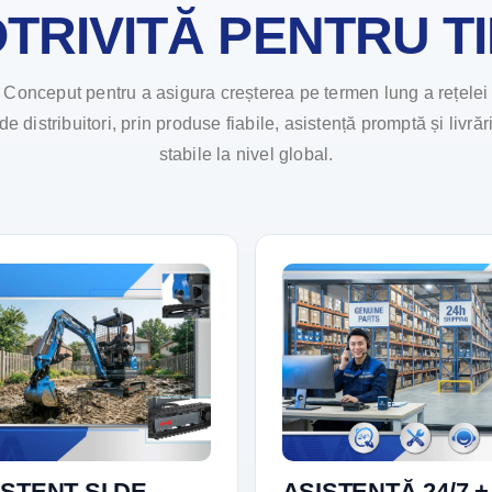
TRIVITĂ PENTRU T
Conceput pentru a asigura creșterea pe termen lung a rețelei
de distribuitori, prin produse fiabile, asistență promptă și livrăr
stabile la nivel global.
STENT ȘI DE
ASISTENȚĂ 24/7 +