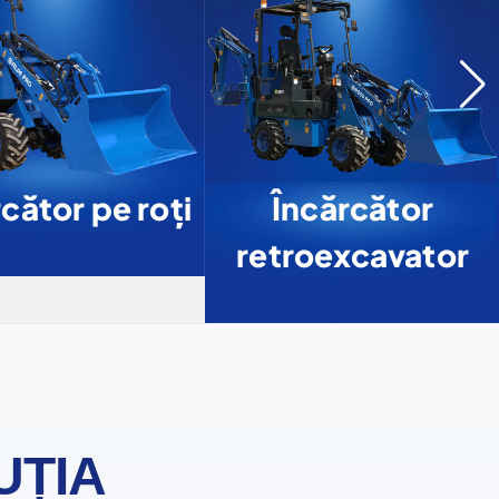
cător pe roți
Încărcător
retroexcavator
UȚIA