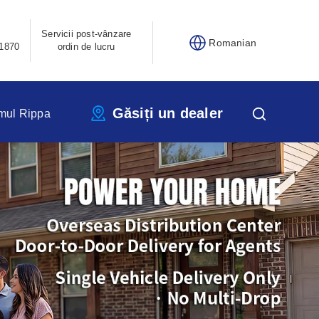
Servicii post-vânzare
Romanian
1870
ordin de lucru
Găsiți un dealer
mul Rippa