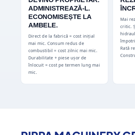
ADMINISTREAZĂ-L.
ÎNC
ECONOMISEȘTE LA
Mai rez
AMBELE.
critic.
hidraul
Direct de la fabrică = cost inițial
împotri
mai mic. Consum redus de
Rată r
combustibil = cost zilnic mai mic.
Constru
Durabilitate + piese ușor de
înlocuit = cost pe termen lung mai
mic.