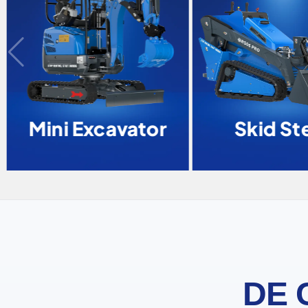
Mini Excavator
Skid Ste
DE 