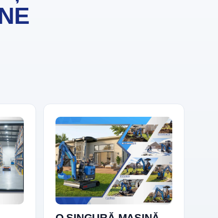
INE
i
O SINGURĂ MAȘINĂ,