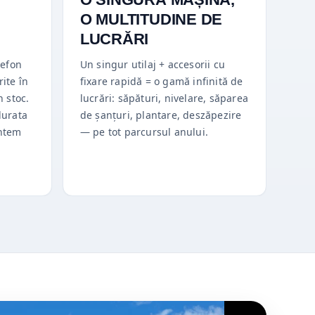
B
O MULTITUDINE DE
LUCRĂRI
lefon
Un singur utilaj + accesorii cu
ite în
fixare rapidă = o gamă infinită de
n stoc.
lucrări: săpături, nivelare, săparea
durata
de șanțuri, plantare, deszăpezire
untem
— pe tot parcursul anului.