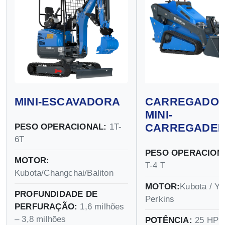
MINI-ESCAVADORA
CARREGADOR
MINI-
CARREGADEI
PESO OPERACIONAL:
1T-
6T
PESO OPERACION
MOTOR:
T-4 T
Kubota/Changchai/Baliton
MOTOR:
Kubota / Ya
PROFUNDIDADE DE
Perkins
PERFURAÇÃO:
1,6 milhões
– 3,8 milhões
POTÊNCIA:
25 HP –