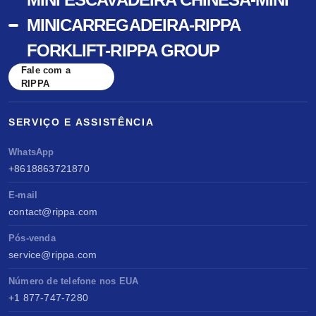
reduzem o seu custo de persuasão; (4) Anúncio
Yanmar — fáceis de manter, peças universais.
MINICARREGADEIRA-RIPPA
gratuito no rippa.com. Os nossos investimentos
Marca registada em Madrid — proteção global
FORKLIFT-RIPPA GROUP
em marketing reduzem o seu custo por venda.
da marca. Desempenho comparado com o da
Fale com a
Kubota e da Yanmar. Venda em qualquer lugar,
RIPPA
manutenção fácil, criação de valor a longo
SERVIÇO E ASSISTÊNCIA
prazo.
WhatsApp
+8618863721870
E-mail
contact@rippa.com
Pós-venda
service@rippa.com
Número de telefone nos EUA
+1 877-747-7280