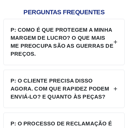
PERGUNTAS FREQUENTES
P: COMO É QUE PROTEGEM A MINHA
MARGEM DE LUCRO? O QUE MAIS
ME PREOCUPA SÃO AS GUERRAS DE
PREÇOS.
R: Quatro níveis de proteção — (1) Aplicação do
MAP/MSRP, sem preços inferiores aos
P: O CLIENTE PRECISA DISSO
AGORA. COM QUE RAPIDEZ PODEM
estabelecidos; (2) Território exclusivo, sem a
ENVIÁ-LO? E QUANTO ÀS PEÇAS?
presença de um segundo concessionário; (3) A
fábrica não venderá diretamente na sua região;
R: Mais de 6 centros de distribuição nos EUA,
(4) Fixação trimestral dos preços, com aviso
na Europa e na Rússia — stock disponível
P: O PROCESSO DE RECLAMAÇÃO É
prévio de 30 dias em caso de qualquer