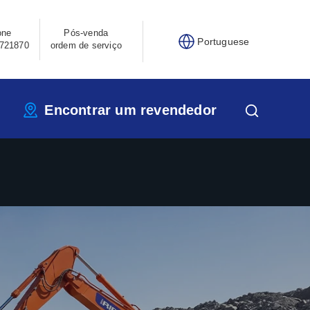
one
Pós-venda
Portuguese
721870
ordem de serviço
Encontrar um revendedor