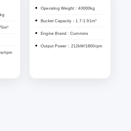
Operating Weight：40000kg
kg
Bucket Capacity：1.7-1.91m³
75m³
Engine Brand : Cummins
Output Power：212kW/1800rpm
kw/rpm