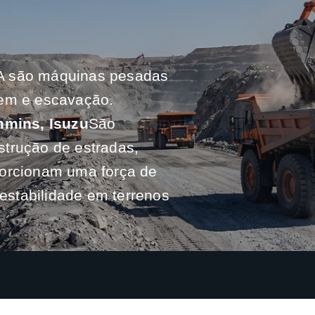
PA são máquinas pesadas
gem e escavação.
mins, Isuzu
São
strução de estradas,
porcionam uma força de
stabilidade em terrenos