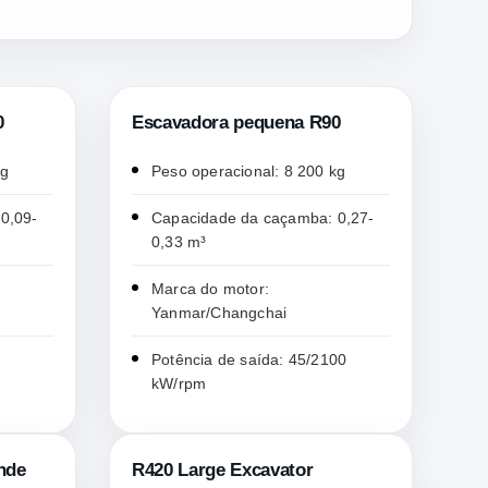
0
Escavadora pequena R90
kg
Peso operacional: 8 200 kg
0,09-
Capacidade da caçamba: 0,27-
0,33 m³
Marca do motor:
Yanmar/Changchai
Potência de saída: 45/2100
kW/rpm
nde
R420 Large Excavator