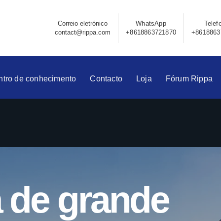
Correio eletrónico
WhatsApp
Telef
contact@rippa.com
+8618863721870
+8618863
ntro de conhecimento
Contacto
Loja
Fórum Rippa
 de grande