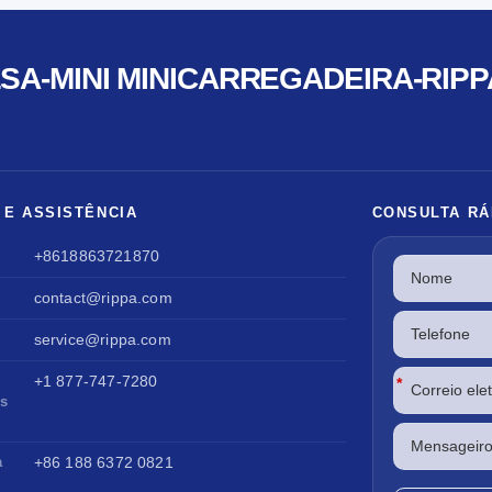
SA-MINI MINICARREGADEIRA-RIPP
 E ASSISTÊNCIA
CONSULTA RÁ
+8618863721870
contact@rippa.com
service@rippa.com
+1 877-747-7280
*
os
a
+86 188 6372 0821