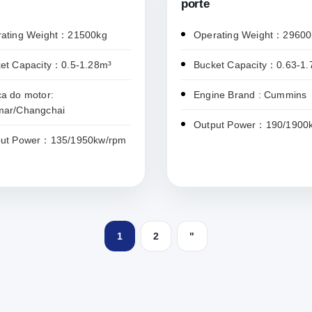
porte
ating Weight：21500kg
Operating Weight：29600
et Capacity：0.5-1.28m³
Bucket Capacity：0.63-1.
a do motor:
Engine Brand : Cummins
mar/Changchai
Output Power：190/1900
put Power：135/1950kw/rpm
1
2
"