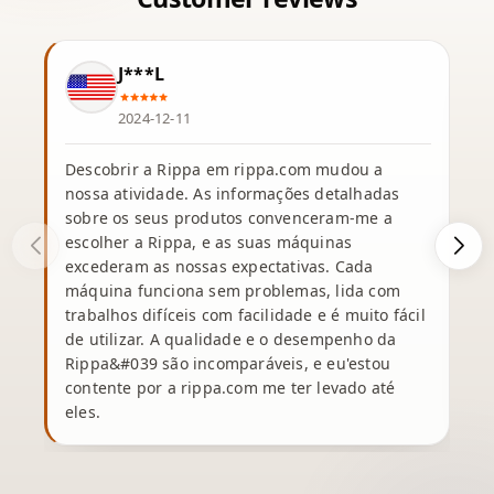
J***L
2024-12-11
Descobrir a Rippa em rippa.com mudou a
nossa atividade. As informações detalhadas
sobre os seus produtos convenceram-me a
escolher a Rippa, e as suas máquinas
excederam as nossas expectativas. Cada
máquina funciona sem problemas, lida com
c
trabalhos difíceis com facilidade e é muito fácil
de utilizar. A qualidade e o desempenho da
Rippa&#039 são incomparáveis, e eu'estou
contente por a rippa.com me ter levado até
eles.
p