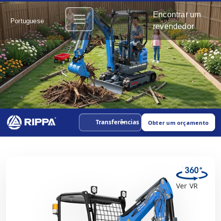
Encontrar um
Portuguese
revendedor
Transferências
Obter um orçamento
Ver VR