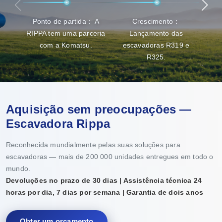
Ponto de partida： A
Crescimento：
Ava
RIPPA tem uma parceria
Lançamento das
capa
com a Komatsu.
escavadoras R319 e
R325.
Aquisição sem preocupações —
Escavadora Rippa
Reconhecida mundialmente pelas suas soluções para
escavadoras — mais de 200 000 unidades entregues em todo o
mundo.
Devoluções no prazo de 30 dias | Assistência técnica 24
horas por dia, 7 dias por semana | Garantia de dois anos
Obter um orçamento