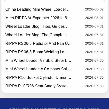
China Leading Mini Wheel Loader Supplier: Reliable Compact Wheel Loaders For Global Markets
2026-08-02
Meet RIPPA At Expointer 2026 In Brazil
2026-08-01
Wheel Loader Blog | Tips, Guides & Attachments
2026-07-31
Wheel Loader Blog: The Complete Guide To Wheel Loaders For Construction, Agriculture, And Material Handling
2026-07-31
RIPPA RS06-3 Radiator And Fan Upgrade — Effective July 10, 2026
2026-07-31
RIPPA RS06-3 Boom Welding Locating Bar Optimization — Effective July 15, 2026
2026-07-31
Mini Wheel Loader Vs Skid Steer Loader: Which Compact Machine Is Better For Your Business?
2026-07-30
Mini Wheel Loader: A Compact Solution For Efficient Material Handling
2026-07-30
RIPPA R10 Bucket Cylinder Dimension Optimization — Effective July 15, 2026
2026-07-30
RIPPA R10/R06 Seat Safety System Upgrade — Effective July 22, 2026
2026-07-30