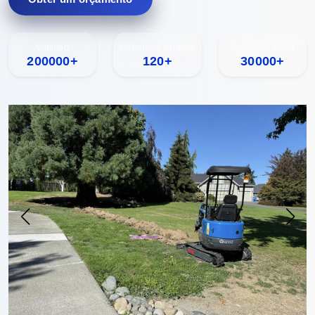
Vendido
Cobertura por país
Produção anual
200000+
120+
30000+