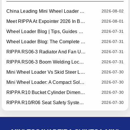
China Leading Mini Wheel Loader Supplier: Reliable Compact Wheel Loaders For Global Markets
2026-08-02
Meet RIPPA At Expointer 2026 In Brazil
2026-08-01
Wheel Loader Blog | Tips, Guides & Attachments
2026-07-31
Wheel Loader Blog: The Complete Guide To Wheel Loaders For Construction, Agriculture, And Material Handling
2026-07-31
RIPPA RS06-3 Radiator And Fan Upgrade — Effective July 10, 2026
2026-07-31
RIPPA RS06-3 Boom Welding Locating Bar Optimization — Effective July 15, 2026
2026-07-31
Mini Wheel Loader Vs Skid Steer Loader: Which Compact Machine Is Better For Your Business?
2026-07-30
Mini Wheel Loader: A Compact Solution For Efficient Material Handling
2026-07-30
RIPPA R10 Bucket Cylinder Dimension Optimization — Effective July 15, 2026
2026-07-30
RIPPA R10/R06 Seat Safety System Upgrade — Effective July 22, 2026
2026-07-30