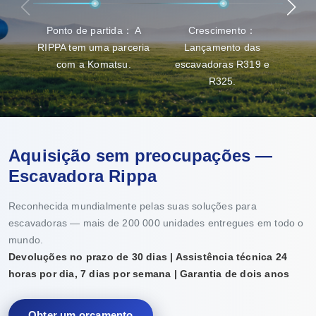
Ponto de partida： A
Crescimento：
Ava
RIPPA tem uma parceria
Lançamento das
capa
com a Komatsu.
escavadoras R319 e
R325.
Aquisição sem preocupações —
Escavadora Rippa
Reconhecida mundialmente pelas suas soluções para
escavadoras — mais de 200 000 unidades entregues em todo o
mundo.
Devoluções no prazo de 30 dias | Assistência técnica 24
horas por dia, 7 dias por semana | Garantia de dois anos
Obter um orçamento