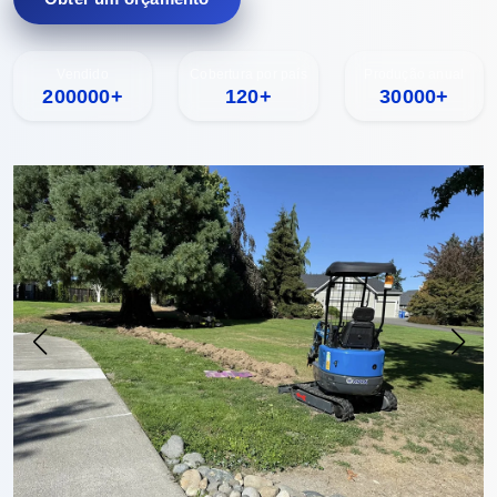
Vendido
Cobertura por país
Produção anual
200000+
120+
30000+