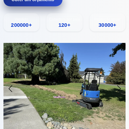
Vendido
Cobertura por país
Produção anual
200000+
120+
30000+