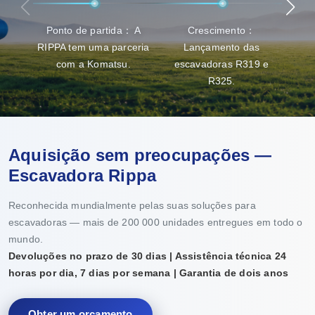
Ponto de partida： A
Crescimento：
Ava
RIPPA tem uma parceria
Lançamento das
capa
com a Komatsu.
escavadoras R319 e
R325.
Aquisição sem preocupações —
Escavadora Rippa
Reconhecida mundialmente pelas suas soluções para
escavadoras — mais de 200 000 unidades entregues em todo o
mundo.
Devoluções no prazo de 30 dias | Assistência técnica 24
horas por dia, 7 dias por semana | Garantia de dois anos
Obter um orçamento