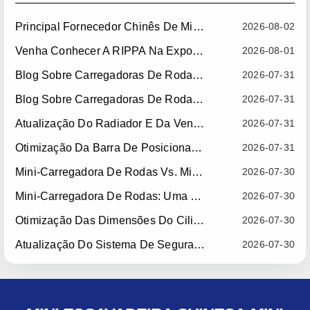
Principal Fornecedor Chinês De Minicarregadoras De Rodas: Carregadoras De Rodas Compactas E Fiáveis Para Os Mercados Globais
2026-08-02
Venha Conhecer A RIPPA Na Expointer 2026, No Brasil
2026-08-01
Blog Sobre Carregadoras De Rodas | Dicas, Guias E Acessórios
2026-07-31
Blog Sobre Carregadoras De Rodas: O Guia Completo Sobre Carregadoras De Rodas Para A Construção, A Agricultura E A Movimentação De Materiais
2026-07-31
Atualização Do Radiador E Da Ventoinha Do RIPPA RS06-3 — Em Vigor A Partir De 10 De Julho De 2026
2026-07-31
Otimização Da Barra De Posicionamento Para Soldadura Da Lança Do RIPPA RS06-3 — Em Vigor A Partir De 15 De Julho De 2026
2026-07-31
Mini-Carregadora De Rodas Vs. Minicarregadora De Direção Lateral: Qual É A Máquina Compacta Mais Adequada Para O Seu Negócio?
2026-07-30
Mini-Carregadora De Rodas: Uma Solução Compacta Para O Manuseamento Eficiente De Materiais
2026-07-30
Otimização Das Dimensões Do Cilindro Da Caçamba RIPPA R10 — Em Vigor A Partir De 15 De Julho De 2026
2026-07-30
Atualização Do Sistema De Segurança Dos Assentos RIPPA R10/R06 — Em Vigor A Partir De 22 De Julho De 2026
2026-07-30