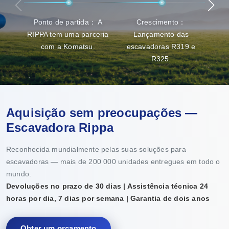
Ponto de partida： A
Crescimento：
Ava
RIPPA tem uma parceria
Lançamento das
capa
com a Komatsu.
escavadoras R319 e
R325.
Aquisição sem preocupações —
Escavadora Rippa
Reconhecida mundialmente pelas suas soluções para
escavadoras — mais de 200 000 unidades entregues em todo o
mundo.
Devoluções no prazo de 30 dias | Assistência técnica 24
horas por dia, 7 dias por semana | Garantia de dois anos
Obter um orçamento