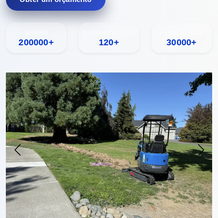
Vendido
Cobertura por país
Produção anual
200000+
120+
30000+