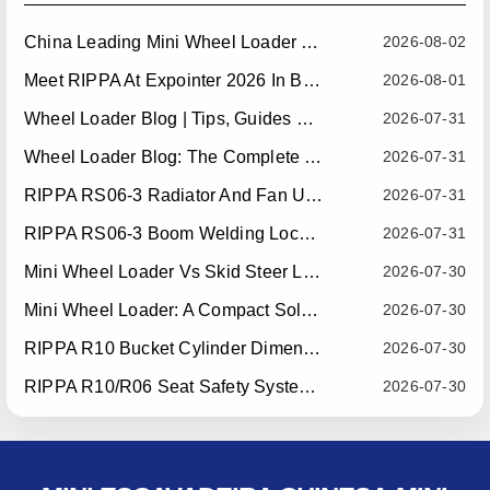
China Leading Mini Wheel Loader Supplier: Reliable Compact Wheel Loaders For Global Markets
2026-08-02
Meet RIPPA At Expointer 2026 In Brazil
2026-08-01
Wheel Loader Blog | Tips, Guides & Attachments
2026-07-31
Wheel Loader Blog: The Complete Guide To Wheel Loaders For Construction, Agriculture, And Material Handling
2026-07-31
RIPPA RS06-3 Radiator And Fan Upgrade — Effective July 10, 2026
2026-07-31
RIPPA RS06-3 Boom Welding Locating Bar Optimization — Effective July 15, 2026
2026-07-31
Mini Wheel Loader Vs Skid Steer Loader: Which Compact Machine Is Better For Your Business?
2026-07-30
Mini Wheel Loader: A Compact Solution For Efficient Material Handling
2026-07-30
RIPPA R10 Bucket Cylinder Dimension Optimization — Effective July 15, 2026
2026-07-30
RIPPA R10/R06 Seat Safety System Upgrade — Effective July 22, 2026
2026-07-30