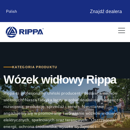
Znajdź dealera
Polish
KATEGORIA PRODUKTU
Wózek widłowy Rippa
Rippa to profesjonalny chiński producent i dostawca wózków
widłowych. Nasza fabryka łączy w sobie działalność badawczo-
rozwojową, produkcję, sprzedaż i serwis. Nieustannie
angażujemy się w promowanie i wdrażanie wózków widłowych
elektrycznych, spalinowych oraz terenowych. "Oszczędność
energii, ochrona środowiska, wysoka wydajność i