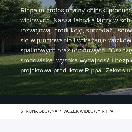
Rippa to profesjonalny chiński produc
widłowych. Nasza fabryka łączy w sob
rozwojową, produkcję, sprzedaż i ser
się w promowanie i wdrażanie wózków 
spalinowych oraz terenowych. "Oszczę
środowiska, wysoka wydajność i bezpi
projektowa produktów Rippa. Zakres udź
STRONA GŁÓWNA
WÓZEK WIDŁOWY RIPPA