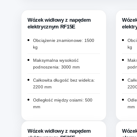
Wózek widłowy z napędem
Wózek
elektrycznym RF15E
elekt
Obciążenie znamionowe: 1500
Obci
kg
kg
Maksymalna wysokość
Mak
podnoszenia: 3000 mm
podn
Całkowita długość bez widelca:
Całk
2200 mm
220
Odległość między osiami: 500
Odle
mm
mm
Wózek widłowy z napędem
Wózek