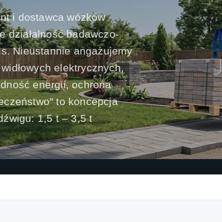
ent i dostawca wózków
ie działalność badawczo-
wis. Nieustannie angażujemy
widłowych elektrycznych,
dność energii, ochrona
eczeństwo" to koncepcja
wigu: 1,5 t – 3,5 t