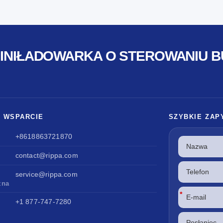
MINIŁADOWARKA O STEROWANIU 
I WSPARCIE
SZYBKIE ZAP
+8618863721870
contact@rippa.com
service@rippa.com
żna
*
+1 877-747-7280