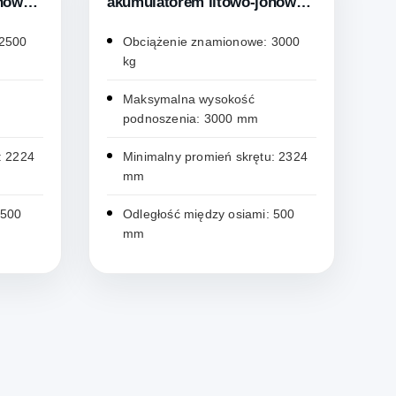
onowym
akumulatorem litowo-jonowym
RF30L
 2500
Obciążenie znamionowe: 3000
kg
Maksymalna wysokość
podnoszenia: 3000 mm
: 2224
Minimalny promień skrętu: 2324
mm
 500
Odległość między osiami: 500
mm