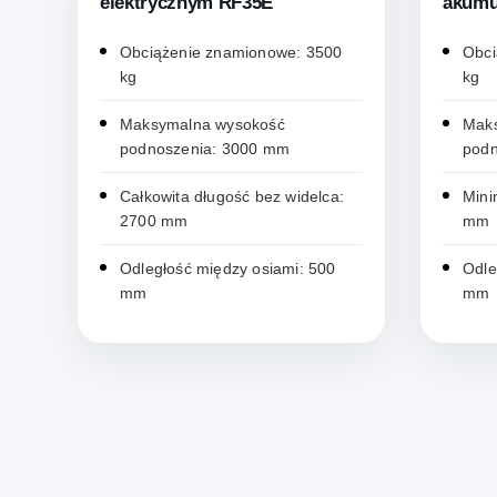
elektrycznym RF35E
akumu
RF20L
Obciążenie znamionowe: 3500
Obci
kg
kg
Maksymalna wysokość
Mak
podnoszenia: 3000 mm
podn
Całkowita długość bez widelca:
Mini
2700 mm
mm
Odległość między osiami: 500
Odle
mm
mm