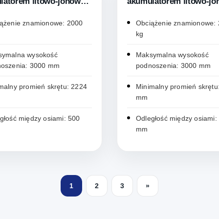
latorem litowo-jonowym
akumulatorem litowo-j
RF25L
ążenie znamionowe: 2000
Obciążenie znamionowe:
kg
symalna wysokość
Maksymalna wysokość
oszenia: 3000 mm
podnoszenia: 3000 mm
malny promień skrętu: 2224
Minimalny promień skrętu
mm
głość między osiami: 500
Odległość między osiami:
mm
1
2
3
»