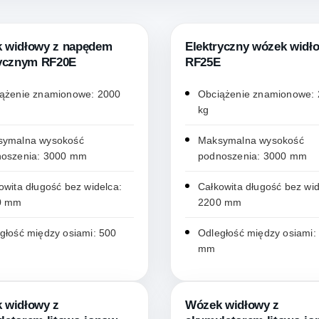
 widłowy z napędem
Elektryczny wózek widł
rycznym RF20E
RF25E
ążenie znamionowe: 2000
Obciążenie znamionowe:
kg
symalna wysokość
Maksymalna wysokość
oszenia: 3000 mm
podnoszenia: 3000 mm
owita długość bez widelca:
Całkowita długość bez wid
0 mm
2200 mm
głość między osiami: 500
Odległość między osiami:
mm
 widłowy z
Wózek widłowy z