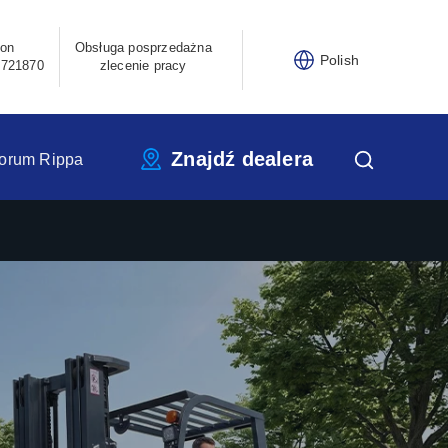
fon
Obsługa posprzedażna
Polish
3721870
zlecenie pracy
Znajdź dealera
orum Rippa