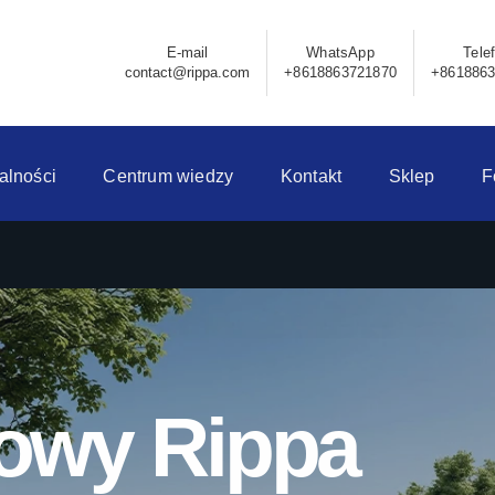
E-mail
WhatsApp
Tele
contact@rippa.com
+8618863721870
+861886
alności
Centrum wiedzy
Kontakt
Sklep
F
owy Rippa