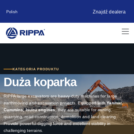
Znajdź dealera
Polish
KATEGORIA PRODUKTU
Duża koparka
RIPPA large excavators are heavy duty machines for large
earthmoving and excavation projects. Equipped with
Yanmar,
Cummins, Isuzu engines
, they are suitable for mining,
quarrying, road construction, demolition and land clearing.
Provide powerful digging force and excellent stability in
challenging terrains.