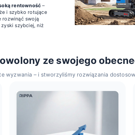
ysoką rentowność
–
że i szybko rotujące
 rozwinąć swoją
 zyski szybciej, niż
dowolony ze swojego obecn
e wyzwania – i stworzyliśmy rozwiązania dostosow