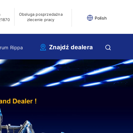
n
Obsługa posprzedażna
Polish
21870
zlecenie pracy
Znajdź dealera
rum Rippa