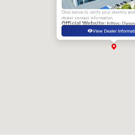
Click below to verify your identity an
dealer contact information.
Official Website:
https://ww
View Dealer Informat