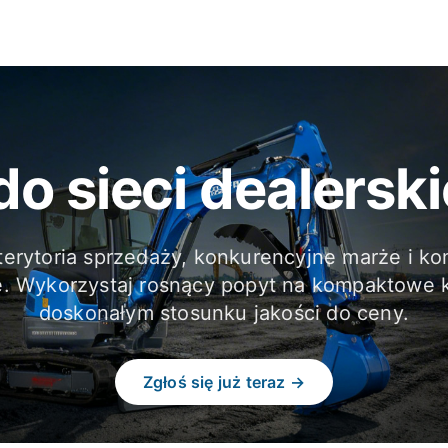
do sieci dealerski
terytoria sprzedaży, konkurencyjne marże i k
e. Wykorzystaj rosnący popyt na kompaktowe k
doskonałym stosunku jakości do ceny.
Zgłoś się już teraz →