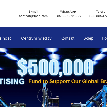
E-mail
WhatsApp
Telefo
contact@rippa.com
+8618863721870
+86188637
alności
Centrum wiedzy
Kontakt
Sklep
Fo