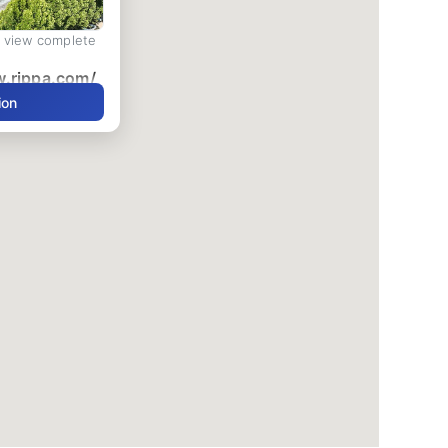
d view complete
w.rippa.com/
ion