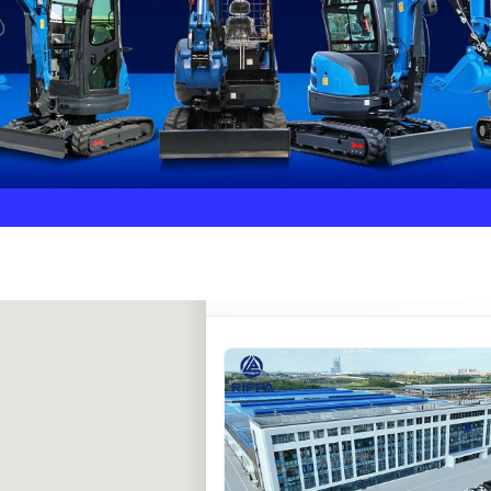
Rippa ****** oup
RIPPA Verified