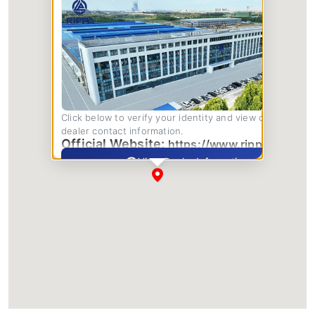
Click below to verify your identity and view complete
dealer contact information.
Official Website:
https://www.rippa.com/
View Dealer Information