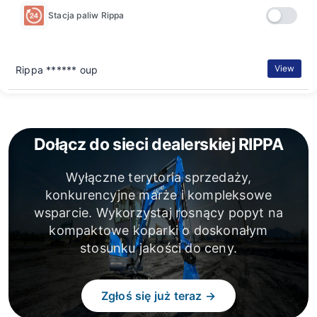
Stacja paliw Rippa
View
Rippa ****** oup
Dołącz do sieci dealerskiej RIPPA
Wyłączne terytoria sprzedaży,
konkurencyjne marże i kompleksowe
wsparcie. Wykorzystaj rosnący popyt na
kompaktowe koparki o doskonałym
stosunku jakości do ceny.
Zgłoś się już teraz →