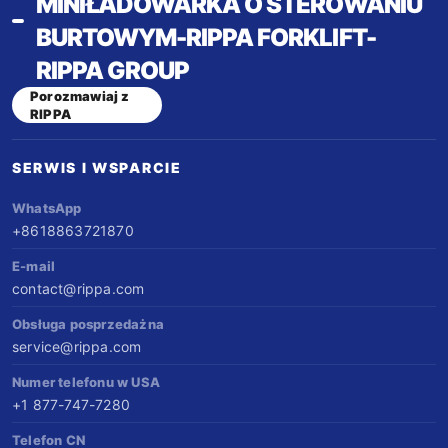
MINIŁADOWARKA O STEROWANIU
wodnych oraz treści do mediów
uniwersalne części. Znak towarowy Madrid
BURTOWYM-RIPPA FORKLIFT-
społecznościowych; (3) Reklamy w Google
— globalna ochrona marki. Wydajność
RIPPA GROUP
Ads oraz udział w targach obniżają Twoje
porównywalna z silnikami Kubota i Yanmar.
Porozmawiaj z
RIPPA
koszty pozyskiwania klientów; (4) Bezpłatny
Sprzedawaj wszędzie, serwisuj bez trudu,
wpis na stronie rippa.com. Nasze wydatki
buduj długoterminową wartość.
SERWIS I WSPARCIE
marketingowe obniżają Państwa koszt
WhatsApp
sprzedaży.
+8618863721870
E-mail
contact@rippa.com
Obsługa posprzedażna
service@rippa.com
Numer telefonu w USA
+1 877-747-7280
Telefon CN