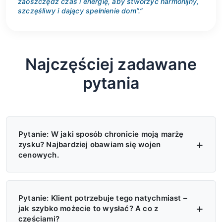
zaoszczędź czas i energię, aby stworzyć harmonijny,
szczęśliwy i dający spełnienie dom”.”
Najczęściej zadawane
pytania
Pytanie: W jaki sposób chronicie moją marżę
zysku? Najbardziej obawiam się wojen
cenowych.
O: Cztery poziomy ochrony — (1)
Egzekwowanie cen MAP/MSRP, zakaz
Pytanie: Klient potrzebuje tego natychmiast –
jak szybko możecie to wysłać? A co z
oferowania cen niższych od tych; (2)
częściami?