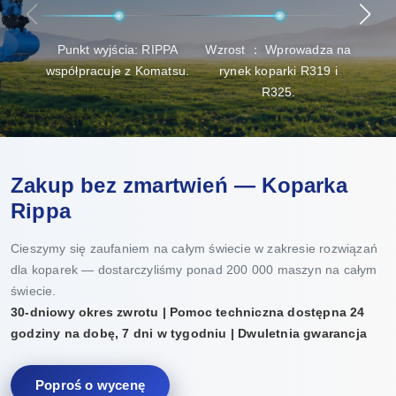
Punkt wyjścia: RIPPA
Wzrost ： Wprowadza na
Pr
współpracuje z Komatsu.
rynek koparki R319 i
zdo
R325.
Zakup bez zmartwień — Koparka
Rippa
Cieszymy się zaufaniem na całym świecie w zakresie rozwiązań
dla koparek — dostarczyliśmy ponad 200 000 maszyn na całym
świecie.
30-dniowy okres zwrotu | Pomoc techniczna dostępna 24
godziny na dobę, 7 dni w tygodniu | Dwuletnia gwarancja
Poproś o wycenę