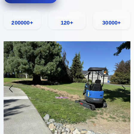
Sprzedane
Zasięg krajowy
Roczna produkcja
200000+
120+
30000+