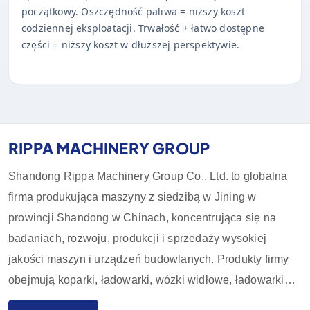
początkowy. Oszczędność paliwa = niższy koszt
codziennej eksploatacji. Trwałość + łatwo dostępne
części = niższy koszt w dłuższej perspektywie.
RIPPA MACHINERY GROUP
Shandong Rippa Machinery Group Co., Ltd. to globalna
firma produkująca maszyny z siedzibą w Jining w
prowincji Shandong w Chinach, koncentrująca się na
badaniach, rozwoju, produkcji i sprzedaży wysokiej
jakości maszyn i urządzeń budowlanych. Produkty firmy
obejmują koparki, ładowarki, wózki widłowe, ładowarki
burtowe i ich akcesoria, które są szeroko stosowane w