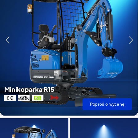
Minikoparka R15
Poproś o wycenę