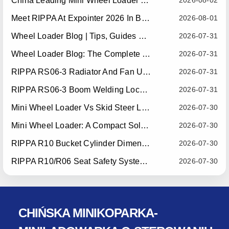
China Leading Mini Wheel Loader Supplier: Reliable Compact Wheel Loaders For Global Markets
2026-08-02
Meet RIPPA At Expointer 2026 In Brazil
2026-08-01
Wheel Loader Blog | Tips, Guides & Attachments
2026-07-31
Wheel Loader Blog: The Complete Guide To Wheel Loaders For Construction, Agriculture, And Material Handling
2026-07-31
RIPPA RS06-3 Radiator And Fan Upgrade — Effective July 10, 2026
2026-07-31
RIPPA RS06-3 Boom Welding Locating Bar Optimization — Effective July 15, 2026
2026-07-31
Mini Wheel Loader Vs Skid Steer Loader: Which Compact Machine Is Better For Your Business?
2026-07-30
Mini Wheel Loader: A Compact Solution For Efficient Material Handling
2026-07-30
RIPPA R10 Bucket Cylinder Dimension Optimization — Effective July 15, 2026
2026-07-30
RIPPA R10/R06 Seat Safety System Upgrade — Effective July 22, 2026
2026-07-30
CHIŃSKA MINIKOPARKA-