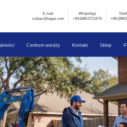
E-mail
WhatsApp
Tele
contact@rippa.com
+8618863721870
+861886
alności
Centrum wiedzy
Kontakt
Sklep
F