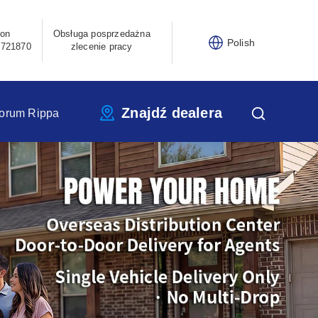
fon
Obsługa posprzedażna
Polish
3721870
zlecenie pracy
Znajdź dealera
orum Rippa