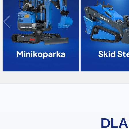
Minikoparka
Skid Ste
DLA