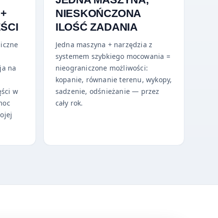
 +
NIESKOŃCZONA
ŚCI
ILOŚĆ ZADANIA
iczne
Jedna maszyna + narzędzia z
systemem szybkiego mocowania =
ja na
nieograniczone możliwości:
kopanie, równanie terenu, wykopy,
ęści w
sadzenie, odśnieżanie — przez
moc
cały rok.
ojej