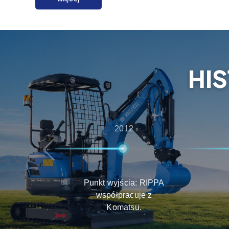
zapewniając kompleksowe usługi od konsulta
po wsparcie posprzedażowe, zapewniając klie
doświadczenia w zakresie wyboru produktu, do
HI
2012
Punkt wyjścia: RIPPA
współpracuje z
Komatsu.