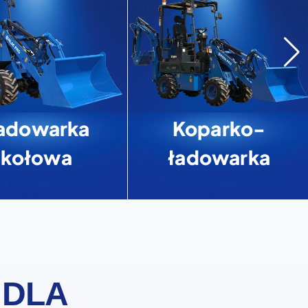
adowarka
Koparko-
kołowa
ładowarka
 DLA