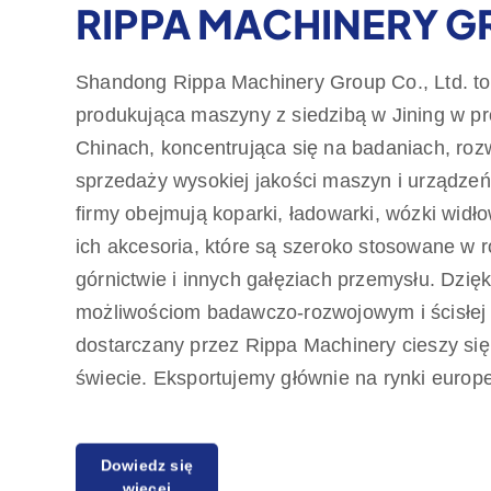
RIPPA MACHINERY 
Shandong Rippa Machinery Group Co., Ltd. to
produkująca maszyny z siedzibą w Jining w p
Chinach, koncentrująca się na badaniach, rozw
sprzedaży wysokiej jakości maszyn i urządze
firmy obejmują koparki, ładowarki, wózki widło
ich akcesoria, które są szeroko stosowane w r
górnictwie i innych gałęziach przemysłu. Dzię
możliwościom badawczo-rozwojowym i ścisłej ko
dostarczany przez Rippa Machinery cieszy si
świecie. Eksportujemy głównie na rynki europe
zapewniamy roczną gwarancję jakości, zobowi
Dowiedz się
zaspokajania potrzeb klientów w zakresie opła
więcej
produktów. Rippa ma również wielu przedstawic