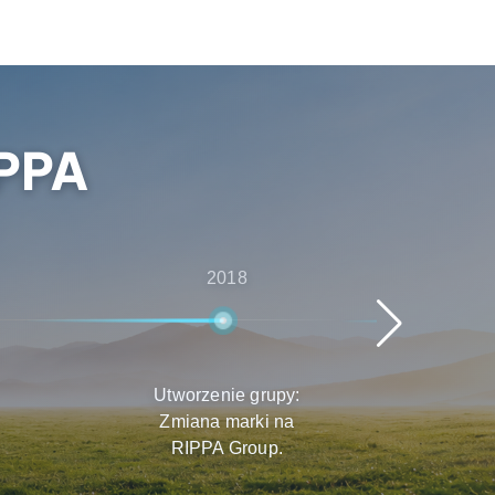
PPA
2018
Utworzenie grupy:
Szy
Zmiana marki na
Pro
RIPPA Group.
r