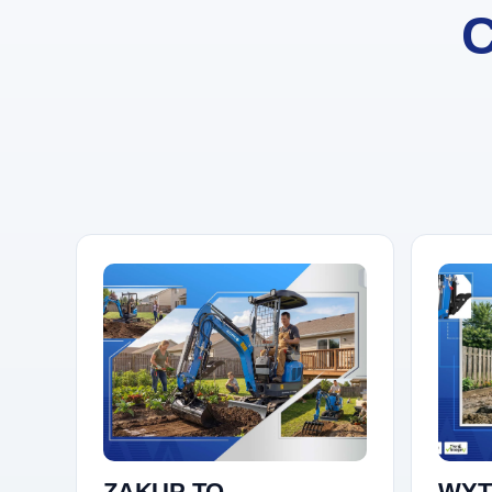
C
ZAKUP TO.
WYT