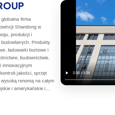
GROUP
 globalna firma
rowincji Shandong w
oju, produkcji i
ń budowlanych. Produkty
we, ładowarki burtowe i
olnictwie, budownictwie,
ki innowacyjnym
ntroli jakości, sprzęt
ę wysoką renomą na całym
jskie i amerykańskie i
ązując się do
calnych i wysokiej jakości
ieli na całym świecie,