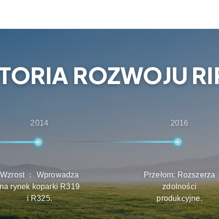
cji przedsprzedażowych
ntom najlepsze
stawy i konserwacji.
STORIA ROZWOJU RI
2014
2016
Wzrost ： Wprowadza
Przełom: Rozszerza
na rynek koparki R319
zdolności
i R325.
produkcyjne.