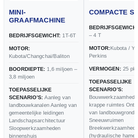
MINI-
COMPACTE S
GRAAFMACHINE
BEDRIJFSGEWICHT
– 4 T
BEDRIJFSGEWICHT:
1T-6T
MOTOR:
Kubota / Ya
MOTOR:
Perkins
Kubota/Changchai/Baliton
VERMOGEN:
25 pk 
BOORDIEPTE:
1,6 miljoen –
3,8 miljoen
TOEPASSELIJKE
SCENARIO'S:
TOEPASSELIJKE
Bouwwerkzaamheden
SCENARIO'S:
Aanleg van
krappe ruimtes Ontg
landbouwkanalen Aanleg van
van landbouwgrond
gemeentelijke leidingen
Sneeuwruimen
Landschapsarchitectuur
Breekwerkzaamhed
Sloopwerkzaamheden
(hydraulische hamer
binnenshuis