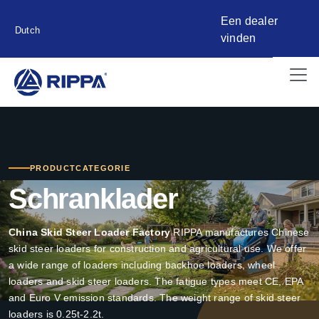
Een dealer
Dutch
vinden
PRODUCTCATEGORIE
Schranklader
China Skid Steer Loader Factory
RIPPA manufactures Chinese
skid steer loaders for construction and agricultural use. We offer
a wide range of loaders including backhoe loaders, wheel
loaders and skid steer loaders. The fatigue types meet CE, EPA
and Euro V emission standards. The weight range of skid steer
loaders is 0.25t-2.2t.