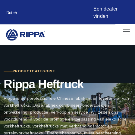
Een dealer
Dutch
vinden
PRODUCTCATEGORIE
Rippa Heftruck
Rippa is een professionele Chinese fabrikant en leverancier van
vorkheftrucks. Onze fabriek combineert onderzoek en
ontwikkeling, productie, verkoop en service. Wij zetten ons
voortdurend in voor de promotie en toepassing van elektrische
vorkheftrucks, vorkheftrucks met verbrandingsmotor en
terreinvorkheftrucks. "Energiebesparing, milieubescherming,