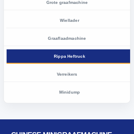
Grote graafmachine
Wiellader
Graaflaadmachine
Rippa Heftruck
Verreikers
Minidump