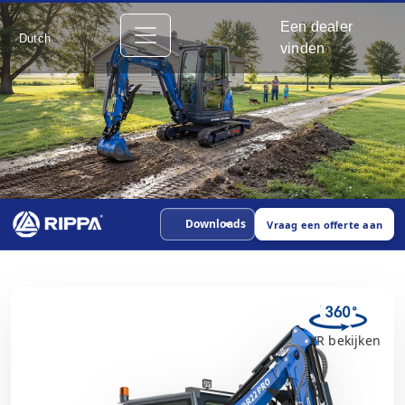
Een dealer
Dutch
vinden
Downloads
Vraag een offerte aan
VR bekijken