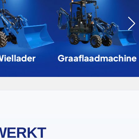
iellader
Graaflaadmachine
WERKT