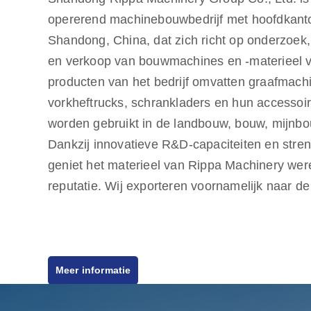
opererend machinebouwbedrijf met hoofdkantoo
Shandong, China, dat zich richt op onderzoek,
en verkoop van bouwmachines en -materieel v
producten van het bedrijf omvatten graafmachi
vorkheftrucks, schrankladers en hun accessoir
worden gebruikt in de landbouw, bouw, mijnbo
Dankzij innovatieve R&D-capaciteiten en stren
geniet het materieel van Rippa Machinery wer
reputatie. Wij exporteren voornamelijk naar d
Amerikaanse markten en bieden een kwaliteitsg
Meer informatie
streven ernaar om aan de behoeften van onze
kosteneffectieve producten van hoge kwaliteit 
ook meerdere agenten over de hele wereld, di
bieden, van pre-sales advies tot after-sales o