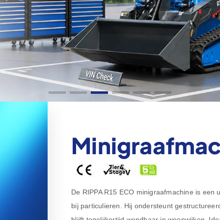
Minigraafmac
De RIPPA R15 ECO minigraafmachine is een uit
bij particulieren. Hij ondersteunt gestructur
blijft tegelijkertijd wendbaar in woonwijken. I