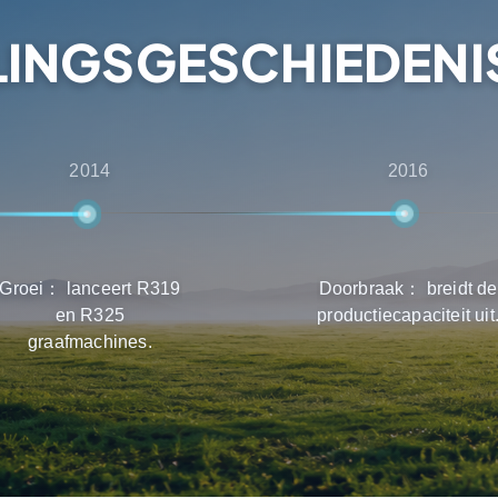
 productselectie, levering
INGSGESCHIEDENIS
2014
2016
Groei： lanceert R319
Doorbraak： breidt de
en R325
productiecapaciteit uit
graafmachines.