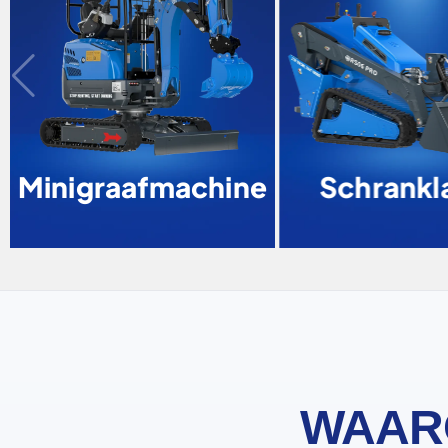
Minigraafmachine
Schrankl
WAAR