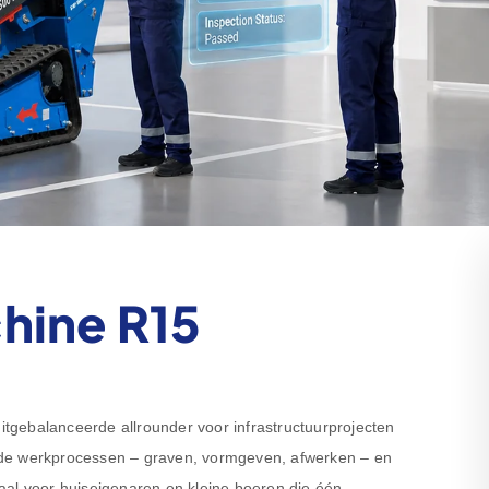
hine R15
gebalanceerde allrounder voor infrastructuurprojecten
eerde werkprocessen – graven, vormgeven, afwerken – en
deaal voor huiseigenaren en kleine boeren die één