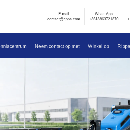
E-mail
WhatsApp
contact@rippa.com
+8618863721870
+
nniscentrum
Neem contact op met
Winkel op
Ripp