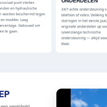
ONDERDELEN
cruciaal punt sterker.
nden en hydraulische
24/7 echte ondersteuning v
n worden beschermd tegen
telefoon of video. Dekking b
 en modder. Laag
storingen in het eerste jaar
percentage. Gebouwd om
originele onderdelen op vo
ee te gaan.
Levenslange technische
ondersteuning — altijd voor
klaar.
EP
 een wereldwijd