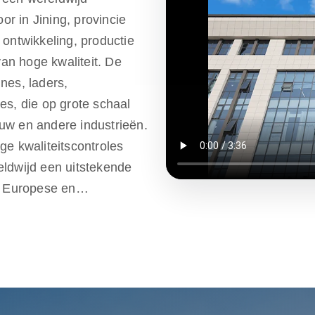
r in Jining, provincie
 ontwikkeling, productie
an hoge kwaliteit. De
nes, laders,
es, die op grote schaal
uw en andere industrieën.
ge kwaliteitscontroles
eldwijd een uitstekende
e Europese en
arantie van één jaar. Wij
 klanten aan
te voldoen. Rippa heeft
e one-stop services
ndersteuning, om ervoor te