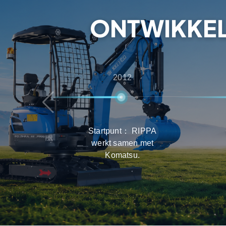
zorgen dat klanten de beste ervaring krijgen in
en onderhoud.
ONTWIKKEL
2012
Startpunt： RIPPA
werkt samen met
Komatsu.