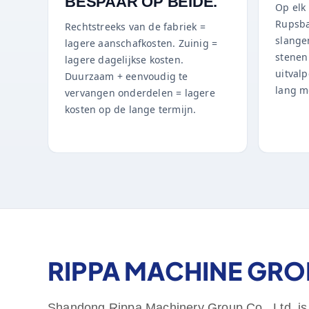
BESPAAR OP BEIDE.
Op elk 
Rupsba
Rechtstreeks van de fabriek =
slange
lagere aanschafkosten. Zuinig =
stenen
lagere dagelijkse kosten.
uitval
Duurzaam + eenvoudig te
lang m
vervangen onderdelen = lagere
kosten op de lange termijn.
RIPPA MACHINE GRO
Shandong Rippa Machinery Group Co., Ltd. is