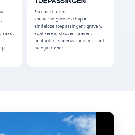
TOEPASSINGEN
ia
Eén machine +
ij
snelwisselgereedschap =
,
eindeloze toepassingen: graven,
orraad.
egaliseren, sleuven graven,
beplanten, sneeuw ruimen — het
 je
hele jaar door.