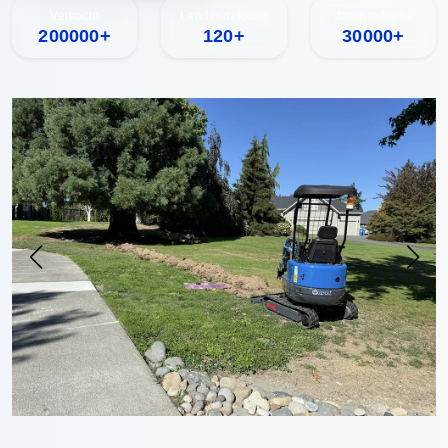
Verkocht
Landendekking
Jaarproductie
200000+
120+
30000+