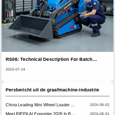
RS06: Technical Description For Batch
Improvement Measures To Address Abnormal
2026-07-24
Heat Dissipation Issues In Sliding Loaders
Persbericht uit de graafmachine-industrie
China Leading Mini Wheel Loader Supplier: Reliable Compact Wheel Loaders For Global Markets
2026-08-02
Meet RIPPA At Expointer 2026 In Brazil
2026-08-01