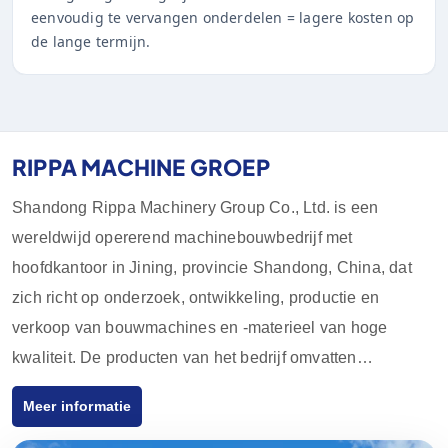
eenvoudig te vervangen onderdelen = lagere kosten op
de lange termijn.
RIPPA MACHINE GROEP
Shandong Rippa Machinery Group Co., Ltd. is een
wereldwijd opererend machinebouwbedrijf met
hoofdkantoor in Jining, provincie Shandong, China, dat
zich richt op onderzoek, ontwikkeling, productie en
verkoop van bouwmachines en -materieel van hoge
kwaliteit. De producten van het bedrijf omvatten
graafmachines, laders, vorkheftrucks, schrankladers en
Meer informatie
hun accessoires, die op grote schaal worden gebruikt in
de landbouw, bouw, mijnbouw en andere industrieën.