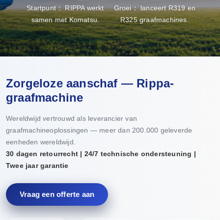
Startpunt： RIPPA werkt
Groei： lanceert R319 en
Doo
samen met Komatsu.
R325 graafmachines.
pro
Zorgeloze aanschaf — Rippa-
graafmachine
Wereldwijd vertrouwd als leverancier van
graafmachineoplossingen — meer dan 200.000 geleverde
eenheden wereldwijd.
30 dagen retourrecht | 24/7 technische ondersteuning |
Twee jaar garantie
Vraag een offerte aan