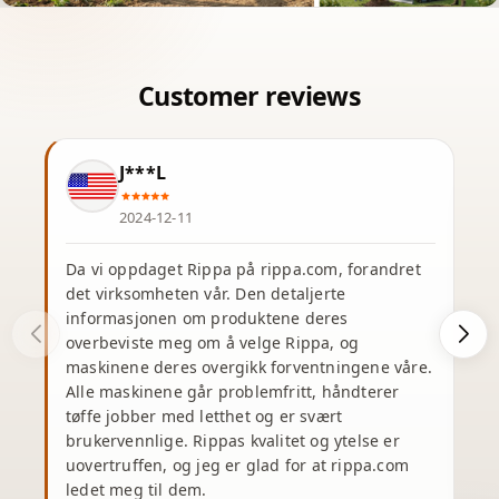
J***L
2024-12-11
Da vi oppdaget Rippa på rippa.com, forandret
det virksomheten vår. Den detaljerte
J
informasjonen om produktene deres
s
overbeviste meg om å velge Rippa, og
maskinene deres overgikk forventningene våre.
u
Alle maskinene går problemfritt, håndterer
tøffe jobber med letthet og er svært
brukervennlige. Rippas kvalitet og ytelse er
v
uovertruffen, og jeg er glad for at rippa.com
ledet meg til dem.
p