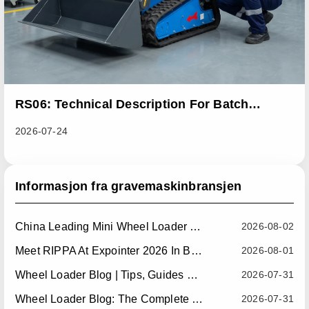
RS06: Technical Description For Batch
Improvement Measures To Address Abnormal
2026-07-24
Heat Dissipation Issues In Sliding Loaders
Informasjon fra gravemaskinbransjen
China Leading Mini Wheel Loader Supplier: Reliable Compact Wheel Loaders For Global Markets
2026-08-02
Meet RIPPA At Expointer 2026 In Brazil
2026-08-01
Wheel Loader Blog | Tips, Guides & Attachments
2026-07-31
Wheel Loader Blog: The Complete Guide To Wheel Loaders For Construction, Agriculture, And Material Handling
2026-07-31