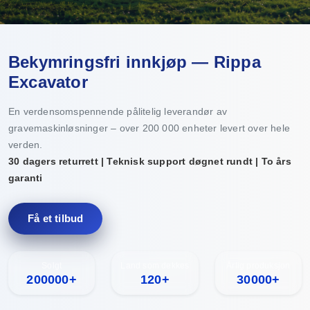
Bekymringsfri innkjøp — Rippa
Excavator
En verdensomspennende pålitelig leverandør av
gravemaskinløsninger – over 200 000 enheter levert over hele
verden.
30 dagers returrett | Teknisk support døgnet rundt | To års
garanti
Få et tilbud
Solgt
Land som dekkes
Årlig produksjon
200000+
120+
30000+