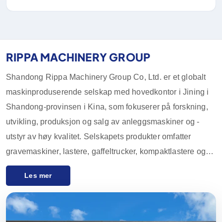
RIPPA MACHINERY GROUP
Shandong Rippa Machinery Group Co, Ltd. er et globalt
maskinproduserende selskap med hovedkontor i Jining i
Shandong-provinsen i Kina, som fokuserer på forskning,
utvikling, produksjon og salg av anleggsmaskiner og -
utstyr av høy kvalitet. Selskapets produkter omfatter
gravemaskiner, lastere, gaffeltrucker, kompaktlastere og
tilbehør, som er mye brukt i landbruk, anlegg, gruvedrift og
Les mer
andre bransjer. Med innovative FoU-muligheter og streng
kvalitetskontroll har utstyret fra Rippa Machinery et godt
rykte over hele verden. Vi eksporterer hovedsakelig til de