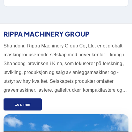
RIPPA MACHINERY GROUP
Shandong Rippa Machinery Group Co, Ltd. er et globalt
maskinproduserende selskap med hovedkontor i Jining i
Shandong-provinsen i Kina, som fokuserer på forskning,
utvikling, produksjon og salg av anleggsmaskiner og -
utstyr av høy kvalitet. Selskapets produkter omfatter
gravemaskiner, lastere, gaffeltrucker, kompaktlastere og
tilbehør, som er mye brukt i landbruk, anlegg, gruvedrift og
Les mer
andre bransjer. Med innovative FoU-muligheter og streng
kvalitetskontroll har utstyret fra Rippa Machinery et godt
rykte over hele verden. Vi eksporterer hovedsakelig til de