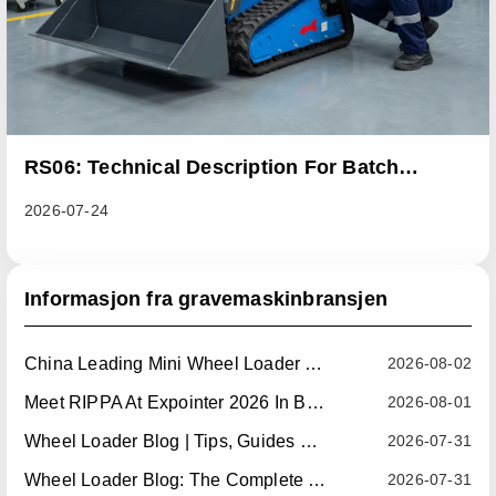
RS06: Technical Description For Batch
Improvement Measures To Address Abnormal
2026-07-24
Heat Dissipation Issues In Sliding Loaders
Informasjon fra gravemaskinbransjen
China Leading Mini Wheel Loader Supplier: Reliable Compact Wheel Loaders For Global Markets
2026-08-02
Meet RIPPA At Expointer 2026 In Brazil
2026-08-01
Wheel Loader Blog | Tips, Guides & Attachments
2026-07-31
Wheel Loader Blog: The Complete Guide To Wheel Loaders For Construction, Agriculture, And Material Handling
2026-07-31