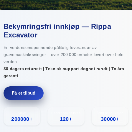
Bekymringsfri innkjøp — Rippa
Excavator
En verdensomspennende pålitelig leverandør av
gravemaskinløsninger – over 200 000 enheter levert over hele
verden.
30 dagers returrett | Teknisk support døgnet rundt | To års
garanti
Få et tilbud
Solgt
Land som dekkes
Årlig produksjon
200000+
120+
30000+