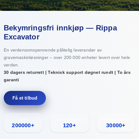
Bekymringsfri innkjøp — Rippa
Excavator
En verdensomspennende pålitelig leverandør av
gravemaskinløsninger – over 200 000 enheter levert over hele
verden.
30 dagers returrett | Teknisk support døgnet rundt | To års
garanti
Få et tilbud
Solgt
Land som dekkes
Årlig produksjon
200000+
120+
30000+