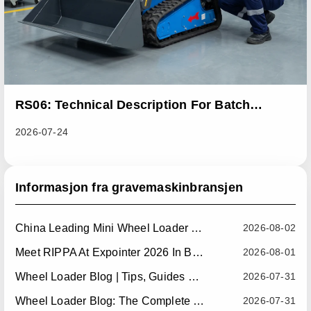
RS06: Technical Description For Batch
Improvement Measures To Address Abnormal
2026-07-24
Heat Dissipation Issues In Sliding Loaders
Informasjon fra gravemaskinbransjen
China Leading Mini Wheel Loader Supplier: Reliable Compact Wheel Loaders For Global Markets
2026-08-02
Meet RIPPA At Expointer 2026 In Brazil
2026-08-01
Wheel Loader Blog | Tips, Guides & Attachments
2026-07-31
Wheel Loader Blog: The Complete Guide To Wheel Loaders For Construction, Agriculture, And Material Handling
2026-07-31