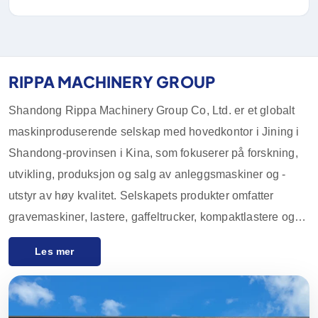
RIPPA MACHINERY GROUP
Shandong Rippa Machinery Group Co, Ltd. er et globalt
maskinproduserende selskap med hovedkontor i Jining i
Shandong-provinsen i Kina, som fokuserer på forskning,
utvikling, produksjon og salg av anleggsmaskiner og -
utstyr av høy kvalitet. Selskapets produkter omfatter
gravemaskiner, lastere, gaffeltrucker, kompaktlastere og
tilbehør, som er mye brukt i landbruk, anlegg, gruvedrift og
Les mer
andre bransjer. Med innovative FoU-muligheter og streng
kvalitetskontroll har utstyret fra Rippa Machinery et godt
rykte over hele verden. Vi eksporterer hovedsakelig til de