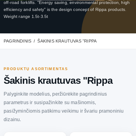
off-road forklifts. "Energy saving, environmental protection, high
efficiency and safety" is the design concept of Rippa products.
Weight range 1.5t-3.5t
PAGRINDINIS
ŠAKINIS KRAUTUVAS "RIPPA
PRODUKTŲ ASORTIMENTAS
Šakinis krautuvas "Rippa
Palyginkite modelius, peržiūrėkite pagrindinius
parametrus ir susipažinkite su mašinomis,
pasižyminčiomis patikimu veikimu ir švariu pramoniniu
dizainu.