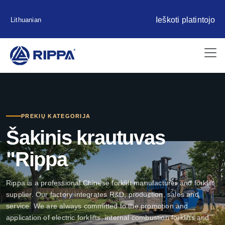
Ieškoti platintojo
Lithuanian
PREKIŲ KATEGORIJA
Šakinis krautuvas
"Rippa
Rippa is a professional Chinese forklift manufacturer and forklift
supplier. Our factory integrates R&D, production, sales and
service. We are always committed to the promotion and
application of electric forklifts, internal combustion forklifts and