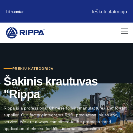
Ieškoti platintojo
Lithuanian
PREKIŲ KATEGORIJA
Šakinis krautuvas
"Rippa
Rippa is a professional Chinese forklift manufacturer and forklift
supplier. Our factory integrates R&D, production, sales and
service. We are always committed to the promotion and
application of electric forklifts, internal combustion forklifts and