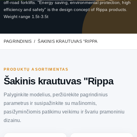
off-road forklifts. "Energy saving, environmental protection, high
efficiency and safety" is the design concept of Rippa products.
Weight range 1.5t-3.5t
PAGRINDINIS
ŠAKINIS KRAUTUVAS "RIPPA
PRODUKTŲ ASORTIMENTAS
Šakinis krautuvas "Rippa
Palyginkite modelius, peržiūrėkite pagrindinius
parametrus ir susipažinkite su mašinomis,
pasižyminčiomis patikimu veikimu ir švariu pramoniniu
dizainu.