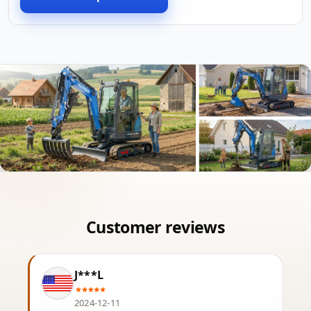
J***L
2024-12-11