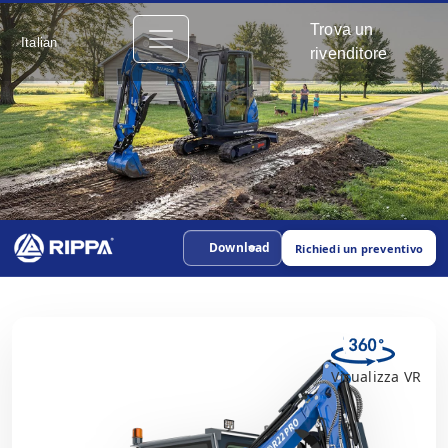
Trova un
Italian
rivenditore
Download
Richiedi un preventivo
Visualizza VR