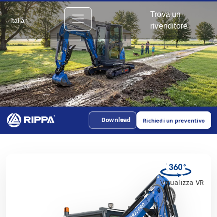
Trova un
Italian
rivenditore
Download
Richiedi un preventivo
Visualizza VR