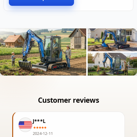
J***L
2024-12-11