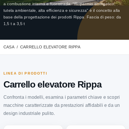
a combustione interna e fuoristrada. "Risparmio energetico,
tutela ambientale, alta efficienza e sicurezza" è il concetto alla
base della progettazione dei prodotti Rippa. Fascia di peso: da
1,5 t a 3,5 t
CASA
CARRELLO ELEVATORE RIPPA
LINEA DI PRODOTTI
Carrello elevatore Rippa
Confronta i modelli, esamina i parametri chiave e scopri
macchine caratterizzate da prestazioni affidabili e da un
design industriale pulito.