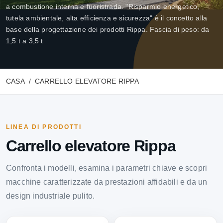
a combustione interna e fuoristrada. "Risparmio energetico,
tutela ambientale, alta efficienza e sicurezza" è il concetto alla
base della progettazione dei prodotti Rippa. Fascia di peso: da
1,5 t a 3,5 t
CASA
CARRELLO ELEVATORE RIPPA
LINEA DI PRODOTTI
Carrello elevatore Rippa
Confronta i modelli, esamina i parametri chiave e scopri
macchine caratterizzate da prestazioni affidabili e da un
design industriale pulito.