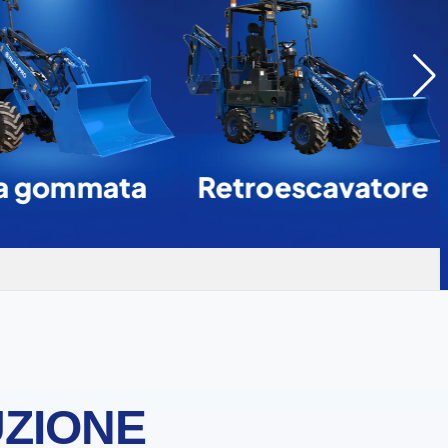
a gommata
Retroescavatore
UZIONE