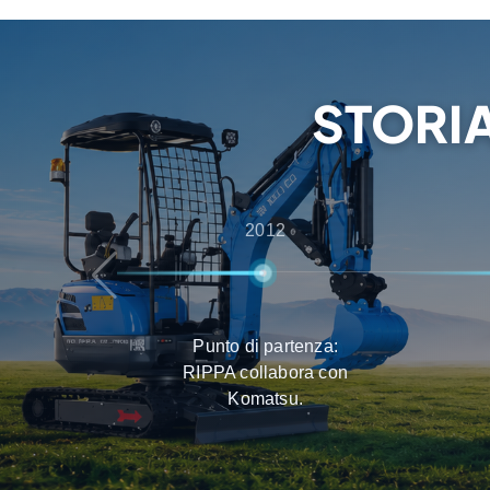
ai clienti la migliore esperienza nella selezione
consegna e nella manutenzione.
STORIA
2012
Punto di partenza:
RIPPA collabora con
Komatsu.