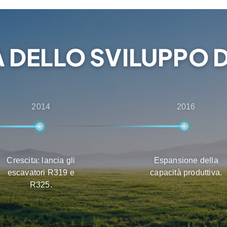
 dei prodotti, nella
 DELLO SVILUPPO D
2014
2016
Crescita: lancia gli
Espansione della
escavatori R319 e
capacità produttiva.
R325.