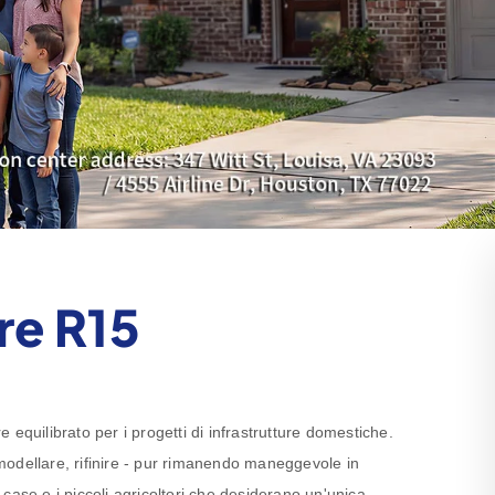
re R15
equilibrato per i progetti di infrastrutture domestiche.
, modellare, rifinire - pur rimanendo maneggevole in
i case e i piccoli agricoltori che desiderano un'unica