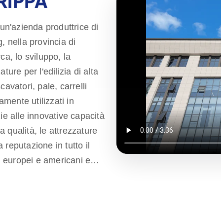
RIPPA
n'azienda produttrice di
, nella provincia di
ca, lo sviluppo, la
ure per l'edilizia di alta
avatori, pale, carrelli
amente utilizzati in
azie alle innovative capacità
la qualità, le attrezzature
reputazione in tutto il
 europei e americani e
impegnandoci a soddisfare
i alta qualità. Rippa ha
niscono servizi one-stop,
 post-vendita, assicurando