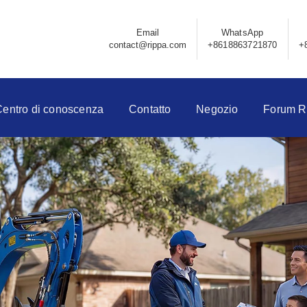
Email
WhatsApp
contact@rippa.com
+8618863721870
+
Centro di conoscenza
Contatto
Negozio
Forum R