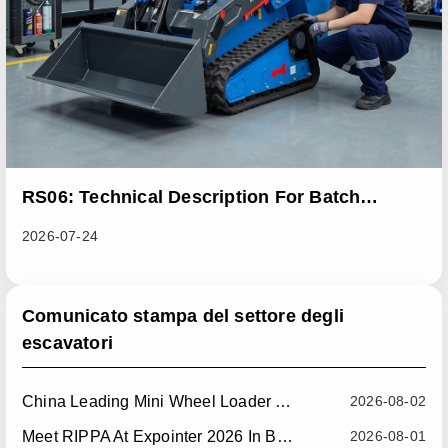
RS06: Technical Description For Batch
Improvement Measures To Address Abnormal
2026-07-24
Heat Dissipation Issues In Sliding Loaders
Comunicato stampa del settore degli
escavatori
China Leading Mini Wheel Loader Supplier: Reliable Compact Wheel Loaders For Global Markets
2026-08-02
Meet RIPPA At Expointer 2026 In Brazil
2026-08-01