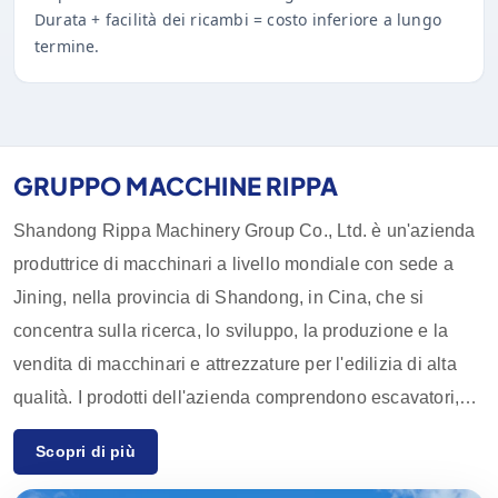
Durata + facilità dei ricambi = costo inferiore a lungo
termine.
GRUPPO MACCHINE RIPPA
Shandong Rippa Machinery Group Co., Ltd. è un'azienda
produttrice di macchinari a livello mondiale con sede a
Jining, nella provincia di Shandong, in Cina, che si
concentra sulla ricerca, lo sviluppo, la produzione e la
vendita di macchinari e attrezzature per l'edilizia di alta
qualità. I prodotti dell'azienda comprendono escavatori,
pale, carrelli elevatori, skid loader e relativi accessori,
Scopri di più
ampiamente utilizzati in agricoltura, edilizia, miniere e altri
settori. Grazie alle innovative capacità di ricerca e