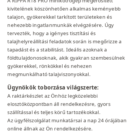
A RIPPA R18 PRO minikotrógép megerősített
kivitelének köszönhetően alkalmas keményebb
talajon, gyökerekkel tarkított területeken és
nehezebb ingatlanmunkák elvégzésére. Úgy
tervezték, hogy a igényes tisztítási és
talajhelyreállítási feladatok során is megőrizze a
tapadást és a stabilitást. Ideális azoknak a
földtulajdonosoknak, akik gyakran szembesülnek
gyökerekkel, rönkökkel és nehezen
megmunkálható talajviszonyokkal.
Ügynökök toborzása világszerte:
A raktárkészlet az Önhöz legközelebbi
elosztóközpontban áll rendelkezésre, gyors
szállítással és teljes körű tartozékokkal.
Az ügyfélszolgálat munkatársai a nap 24 órájában
online állnak az Ön rendelkezésére.