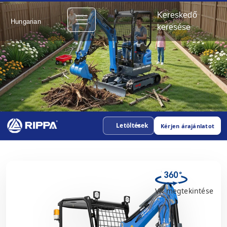
Kereskedő
Hungarian
keresése
Letöltések
Kérjen árajánlatot
VR megtekintése