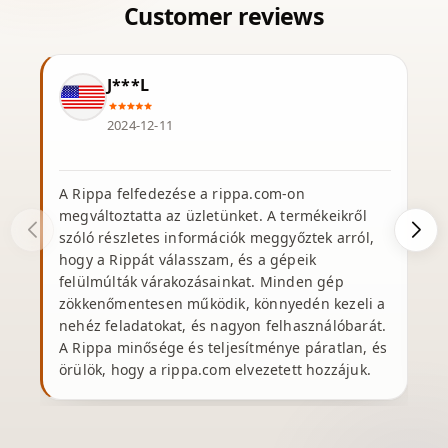
J***L
2024-12-11
A Rippa felfedezése a rippa.com-on
K
megváltoztatta az üzletünket. A termékeikről
R
szóló részletes információk meggyőztek arról,
hogy a Rippát válasszam, és a gépeik
felülmúlták várakozásainkat. Minden gép
zökkenőmentesen működik, könnyedén kezeli a
nehéz feladatokat, és nagyon felhasználóbarát.
A Rippa minősége és teljesítménye páratlan, és
örülök, hogy a rippa.com elvezetett hozzájuk.