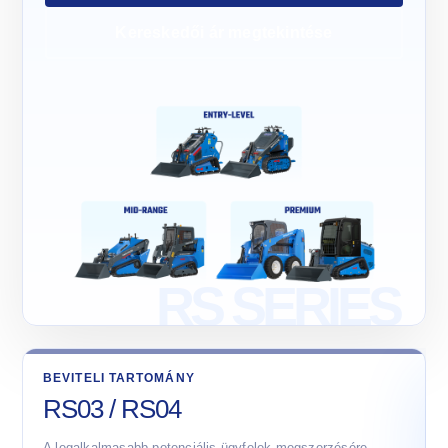
Kereskedői ár megtekintése
BEVITELI TARTOMÁNY
RS03 / RS04
A legalkalmasabb potenciális ügyfelek megszerzésére