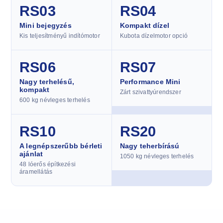
RS03
RS04
Mini bejegyzés
Kompakt dízel
Kis teljesítményű indítómotor
Kubota dízelmotor opció
RS06
RS07
Nagy terhelésű,
Performance Mini
kompakt
Zárt szivattyúrendszer
600 kg névleges terhelés
RS10
RS20
A legnépszerűbb bérleti
Nagy teherbírású
ajánlat
1050 kg névleges terhelés
48 lóerős építkezési
áramellátás