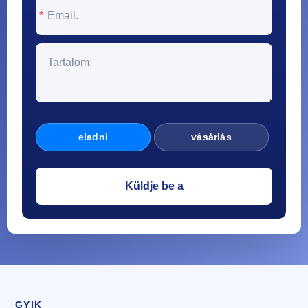
*
eladni
vásárlás
GYIK