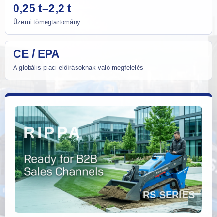
0,25 t–2,2 t
Üzemi tömegtartomány
CE / EPA
A globális piaci előírásoknak való megfelelés