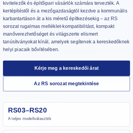
kivitelezők és építőipari vásárlók számára tervezték. A
kertépítéstől és a mezőgazdaságtól kezdve a kommunális
karbantartáson át a kis méretű építkezésekig – az RS
sorozat rugalmas melléklet-kompatibilitást, kompakt
manőverezhetőséget és világszerte elismert
tanúsítványokat kínál, amelyek segítenek a kereskedőknek
helyi piacaik bővítésében.
Kérje meg a kereskedői árat
Az RS sorozat megtekintése
RS03–RS20
A teljes modellválaszték