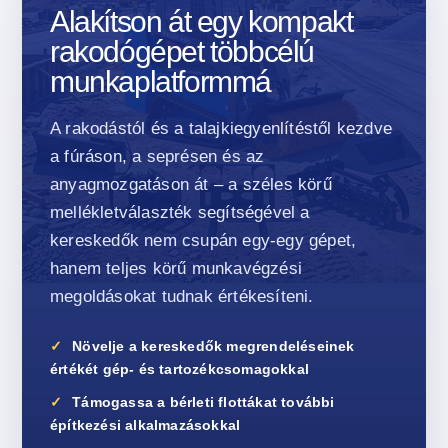
Alakítson át egy kompakt
rakodógépet többcélú
munkaplatformmá
A rakodástól és a talajkiegyenlítéstől kezdve
a fúráson, a seprésen és az
anyagmozgatáson át – a széles körű
mellékletválaszték segítségével a
kereskedők nem csupán egy-egy gépet,
hanem teljes körű munkavégzési
megoldásokat tudnak értékesíteni.
Növelje a kereskedők megrendeléseinek
értékét gép- és tartozékcsomagokkal
Támogassa a bérleti flottákat további
építkezési alkalmazásokkal