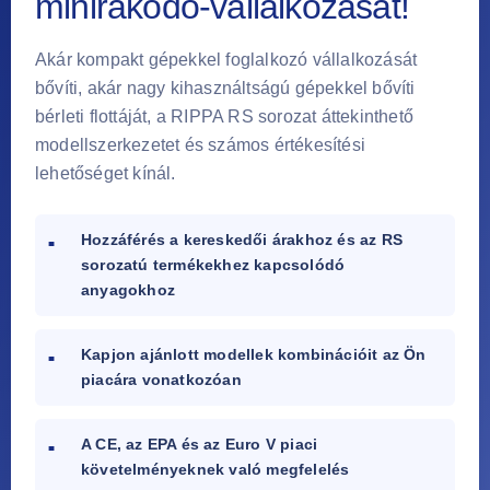
minirakodó-vállalkozását!
Akár kompakt gépekkel foglalkozó vállalkozását
bővíti, akár nagy kihasználtságú gépekkel bővíti
bérleti flottáját, a RIPPA RS sorozat áttekinthető
modellszerkezetet és számos értékesítési
lehetőséget kínál.
Hozzáférés a kereskedői árakhoz és az RS
sorozatú termékekhez kapcsolódó
anyagokhoz
Kapjon ajánlott modellek kombinációit az Ön
piacára vonatkozóan
A CE, az EPA és az Euro V piaci
követelményeknek való megfelelés