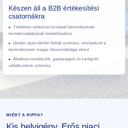
Készen áll a B2B értékesítési
csatornákra
Tökéletes választás kompakt berendezések
termékcsaládjainak kialakításához
Ideális olyan bérleti flották számára, amelyeknél a
berendezések magas kihasználtsága elvárt
Alkalmas kivitelezők, gazdaságok és kertépítő
vállalkozások számára
MIÉRT A RIPPA?
Kis helyigény. Erős piaci