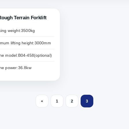
ough Terrain Forklift
ing weight:3500kg
mum lifting height:3000mm
ne model:B04-458(optional)
ne power:36.8kw
«
1
2
3