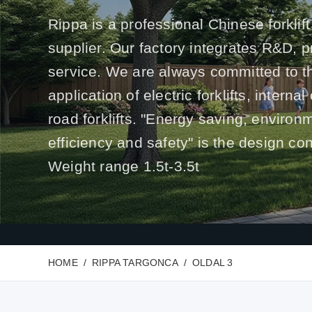
Rippa is a professional Chinese forklift
supplier. Our factory integrates R&D, 
service. We are always committed to t
application of electric forklifts, interna
road forklifts. "Energy saving, environ
efficiency and safety" is the design co
Weight range 1.5t-3.5t
HOME
RIPPA TARGONCA
OLDAL 3