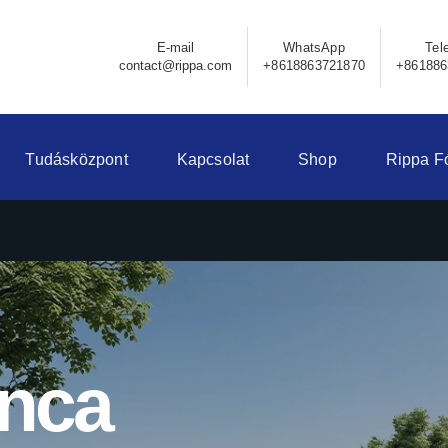
E-mail
WhatsApp
Tel
contact@rippa.com
+8618863721870
+861886
Tudásközpont
Kapcsolat
Shop
Rippa F
onca