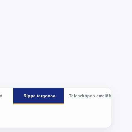
dó
Rippa targonca
Teleszkópos emelők