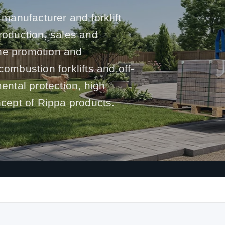
 manufacturer and forklift
production, sales and
he promotion and
l combustion forklifts and off-
mental protection, high
ncept of Rippa products.