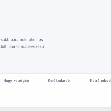
tosabb paramétereket, és
tult ipari formatervezésű
Nagy kotrógép
Kerékrakodó
Kotró-rako