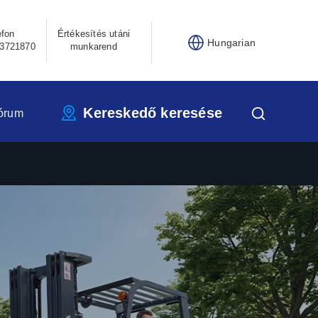
efon
Értékesítés utáni
Hungarian
3721870
munkarend
Kereskedő keresése
órum