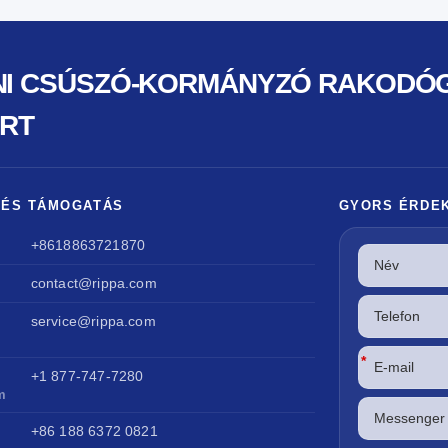
INI CSÚSZÓ-KORMÁNYZÓ RAKODÓ
RT
 ÉS TÁMOGATÁS
GYORS ÉRDE
+8618863721870
contact@rippa.com
service@rippa.com
*
+1 877-747-7280
m
+86 188 6372 0821