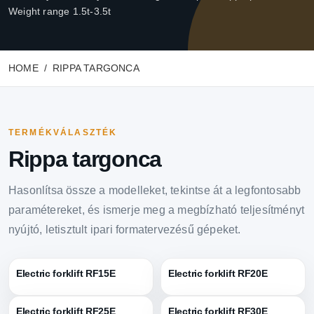
Weight range 1.5t-3.5t
HOME
RIPPA TARGONCA
TERMÉKVÁLASZTÉK
Rippa targonca
Hasonlítsa össze a modelleket, tekintse át a legfontosabb
paramétereket, és ismerje meg a megbízható teljesítményt
nyújtó, letisztult ipari formatervezésű gépeket.
Electric forklift RF15E
Electric forklift RF20E
Electric forklift RF25E
Electric forklift RF30E