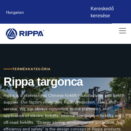
Kereskedő
Hungarian
keresése
TERMÉKKATEGÓRIA
Rippa targonca
Rippa is a professional Chinese forklift manufacturer and forklift
supplier. Our factory integrates R&D, production, sales and
service. We are always committed to the promotion and
application of electric forklifts, internal combustion forklifts and
off-road forklifts. "Energy saving, environmental protection, high
efficiency and safety" is the design concept of Rippa products.