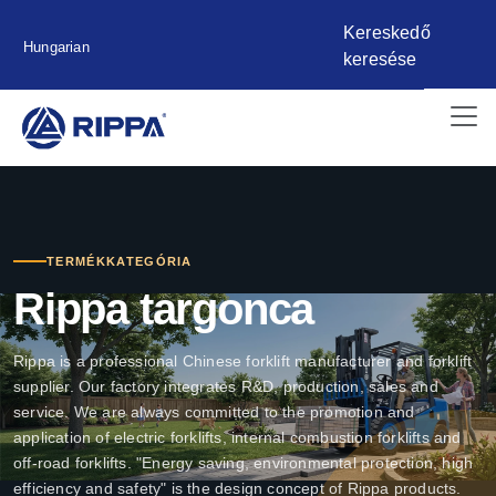
Kereskedő
Hungarian
keresése
TERMÉKKATEGÓRIA
Rippa targonca
Rippa is a professional Chinese forklift manufacturer and forklift
supplier. Our factory integrates R&D, production, sales and
service. We are always committed to the promotion and
application of electric forklifts, internal combustion forklifts and
off-road forklifts. "Energy saving, environmental protection, high
efficiency and safety" is the design concept of Rippa products.