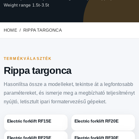
Weight range 1.5t-3.5t
HOME
RIPPA TARGONCA
TERMÉKVÁLASZTÉK
Rippa targonca
Hasonlítsa össze a modelleket, tekintse át a legfontosabb
paramétereket, és ismerje meg a megbízható teljesítményt
nyújtó, letisztult ipari formatervezésű gépeket.
Electric forklift RF15E
Electric forklift RF20E
Electric forklift RF25E
Electric forklift RF30E