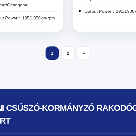
mar/Changchai
Output Power：190/1900
put Power：135/1950kw/rpm
1
2
»
INI CSÚSZÓ-KORMÁNYZÓ RAKODÓ
RT