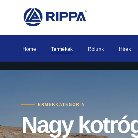
Home
Termékek
Rólunk
Hírek
TERMÉKKATEGÓRIA
Nagy kotró