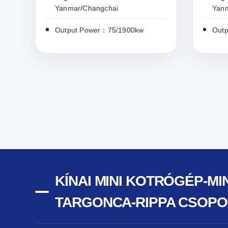
Yanmar/Changchai
Yan
Output Power：75/1900kw
Out
KÍNAI MINI KOTRÓGÉP-M
TARGONCA-RIPPA CSOPO