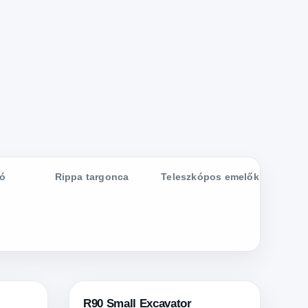
dó
Rippa targonca
Teleszkópos emelők
R90 Small Excavator