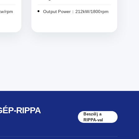
kw/rpm
Output Power：212kW/1800rpm
GÉP-RIPPA
Beszélj a
RIPPA-val