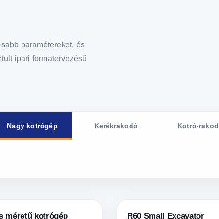
tosabb paramétereket, és
tult ipari formatervezésű
Nagy kotrógép
Kerékrakodó
Kotró-rako
s méretű kotrógép
R60 Small Excavator