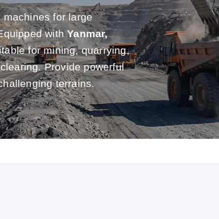
 machines for large
 Equipped with
Yanmar,
itable for mining, quarrying,
 clearing. Provide powerful
challenging terrains.