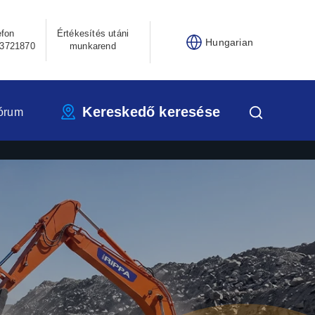
efon
Értékesítés utáni
Hungarian
3721870
munkarend
Kereskedő keresése
órum