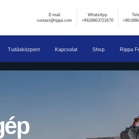
E-mail
WhatsApp
Tel
contact@rippa.com
+8618863721870
+861886
Tudásközpont
Kapcsolat
Shop
Rippa F
gép