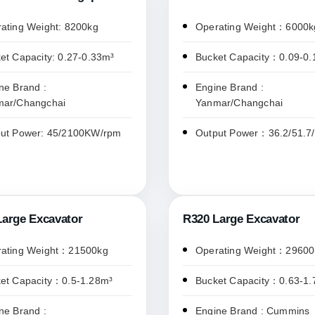
ating Weight: 8200kg
Operating Weight：6000k
et Capacity: 0.27-0.33m³
Bucket Capacity：0.09-0
ne Brand :
Engine Brand :
mar/Changchai
Yanmar/Changchai
ut Power: 45/2100KW/rpm
Output Power：36.2/51.7
Large Excavator
R320 Large Excavator
ating Weight：21500kg
Operating Weight：29600
et Capacity：0.5-1.28m³
Bucket Capacity：0.63-1.
ne Brand :
Engine Brand : Cummins