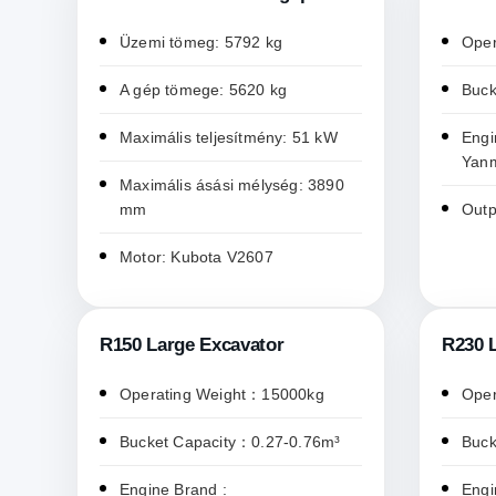
Üzemi tömeg: 5792 kg
Oper
A gép tömege: 5620 kg
Buck
Maximális teljesítmény: 51 kW
Engi
Yan
Maximális ásási mélység: 3890
mm
Outp
Motor: Kubota V2607
R150 Large Excavator
R230 
Operating Weight：15000kg
Oper
Bucket Capacity：0.27-0.76m³
Buck
Engine Brand :
Engi