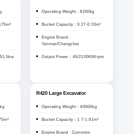
g
Operating Weight：8200kg
.175m³
Bucket Capacity：0.27-0.33m³
Engine Brand :
Yanmar/Changchai
/51.5kw
Output Power：45/2100KW/rpm
R420 Large Excavator
kg
Operating Weight：40000kg
75m³
Bucket Capacity：1.7-1.91m³
Engine Brand : Cummins