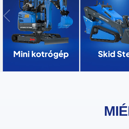
Mini kotrógép
Skid Ste
MIÉ