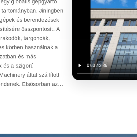
egy globális gépgyártó
g tartományban, Jiningben
i gépek és berendezések
esítésére összpontosít. A
 rakodók, targoncák,
es körben használnak a
szatban és más
 és a szigorú
chinery által szállított
endenek. Elsősorban az
 és egyéves minőségi
ügyfelek költséghatékony
kielégítése mellett. A
kezik, amelyek egyablakos
i konzultációtól az