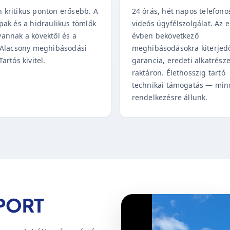
 kritikus ponton erősebb. A
24 órás, hét napos telefono
pak és a hidraulikus tömlők
videós ügyfélszolgálat. Az e
vannak a kövektől és a
évben bekövetkező
. Alacsony meghibásodási
meghibásodásokra kiterjed
Tartós kivitel.
garancia, eredeti alkatrész
raktáron. Élethosszig tartó
technikai támogatás — min
rendelkezésre állunk.
OPORT