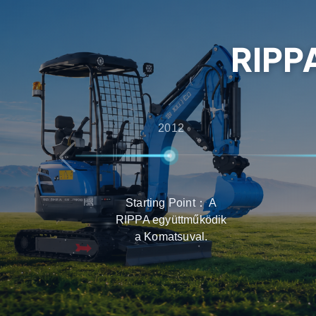
értékesítés utáni támogatásig, biztosítva, hog
tapasztalatot kapják a termékválasztás, a szál
RIPP
terén.
2012
Starting Point： A
RIPPA együttműködik
a Komatsuval.