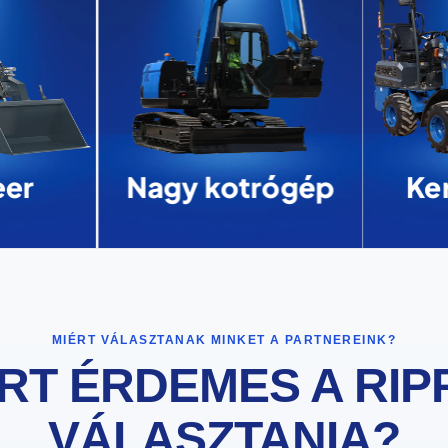
er
Nagy kotrógép
Ke
MIÉRT VÁLASZTANAK MINKET A PARTNEREINK?
RT ÉRDEMES A RIP
VÁLASZTANIA?