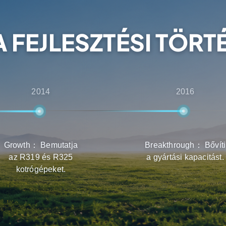
y az ügyfelek a legjobb
lítás és a karbantartás
A FEJLESZTÉSI TÖRT
2014
2016
Growth： Bemutatja
Breakthrough： Bővíti
az R319 és R325
a gyártási kapacitást.
kotrógépeket.