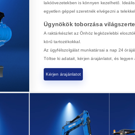
lakóövezetekben is könnyen kezelhető. Ideáli
egyetlen géppel szeretnék elvégezni a telekke
Ügynökök toborzása világszerte
A raktárkészlet az Önhöz legközelebbi elosztók
körű tartozékokkal.
Az ügyfélszolgálat munkatársai a nap 24 órájá
Töltse ki adatait, kérjen árajánlatot, és legye
Kérjen árajánlatot