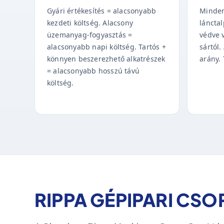
Gyári értékesítés = alacsonyabb
Minden
kezdeti költség. Alacsony
lánctal
üzemanyag-fogyasztás =
védve 
alacsonyabb napi költség. Tartós +
sártól
könnyen beszerezhető alkatrészek
arány. 
= alacsonyabb hosszú távú
költség.
RIPPA GÉPIPARI CS