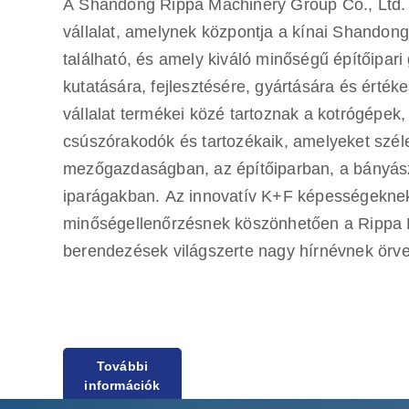
A Shandong Rippa Machinery Group Co., Ltd. 
vállalat, amelynek központja a kínai Shandon
található, és amely kiváló minőségű építőipar
kutatására, fejlesztésére, gyártására és érték
vállalat termékei közé tartoznak a kotrógépek,
csúszórakodók és tartozékaik, amelyeket szél
mezőgazdaságban, az építőiparban, a bányá
iparágakban. Az innovatív K+F képességeknek
minőségellenőrzésnek köszönhetően a Rippa Ma
berendezések világszerte nagy hírnévnek örv
európai és az amerikai piacokra exportálunk,
További
garanciát nyújtunk, elkötelezve magunkat az 
információk
és kiváló minőségű termékek iránti igényeinek 
Rippa világszerte több képviselettel is rendel
szolgáltatásokat nyújtanak az értékesítés előtt