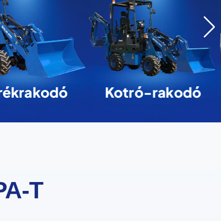
rékrakodó
Kotró-rakodó
PA-T