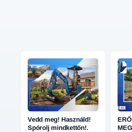
Vedd meg! Használd!
ERŐ
Spórolj mindkettőn!.
MEG