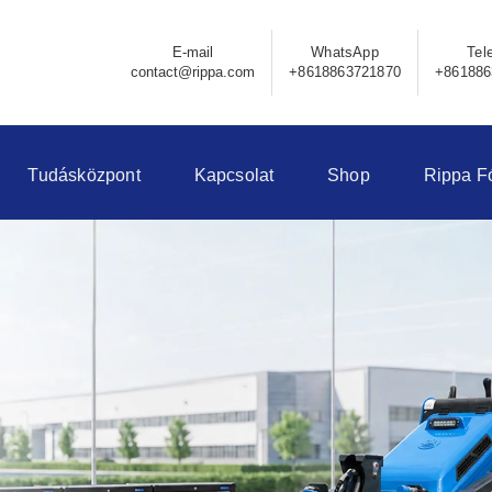
E-mail
WhatsApp
Tel
contact@rippa.com
+8618863721870
+861886
Tudásközpont
Kapcsolat
Shop
Rippa F