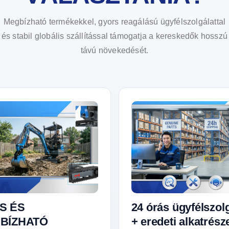
Megbízható termékekkel, gyors reagálású ügyfélszolgálattal
és stabil globális szállítással támogatja a kereskedők hosszú
távú növekedését.
S ÉS
24 órás ügyfélszol
BÍZHATÓ
+ eredeti alkatrész