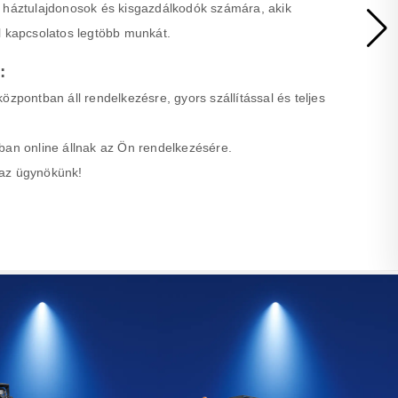
s háztulajdonosok és kisgazdálkodók számára, akik
l kapcsolatos legtöbb munkát.
:
özpontban áll rendelkezésre, gyors szállítással és teljes
ban online állnak az Ön rendelkezésére.
n az ügynökünk!