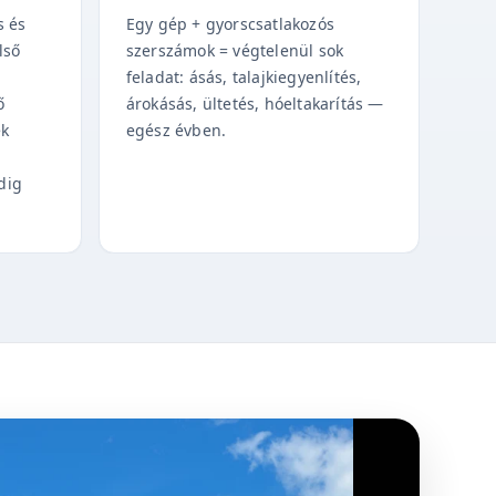
s és
Egy gép + gyorscsatlakozós
lső
szerszámok = végtelenül sok
feladat: ásás, talajkiegyenlítés,
ő
árokásás, ültetés, hóeltakarítás —
ek
egész évben.
dig