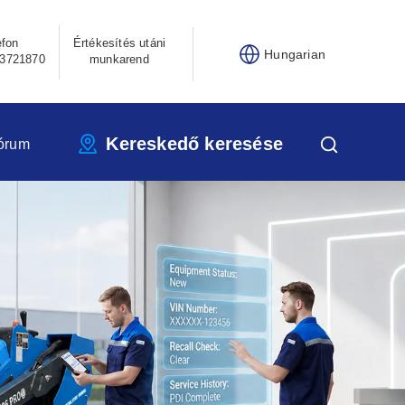
efon
Értékesítés utáni
Hungarian
3721870
munkarend
Kereskedő keresése
órum