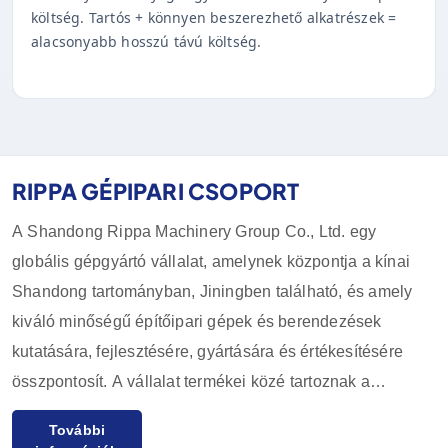
költség. Tartós + könnyen beszerezhető alkatrészek =
alacsonyabb hosszú távú költség.
RIPPA GÉPIPARI CSOPORT
A Shandong Rippa Machinery Group Co., Ltd. egy
globális gépgyártó vállalat, amelynek központja a kínai
Shandong tartományban, Jiningben található, és amely
kiváló minőségű építőipari gépek és berendezések
kutatására, fejlesztésére, gyártására és értékesítésére
összpontosít. A vállalat termékei közé tartoznak a
kotrógépek, rakodók, targoncák, csúszórakodók és
További
tartozékaik, amelyeket széles körben használnak a