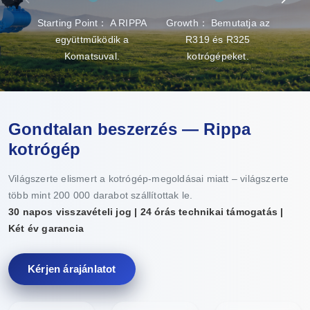
Starting Point： A RIPPA
Growth： Bemutatja az
Brea
együttműködik a
R319 és R325
gy
Komatsuval.
kotrógépeket.
Gondtalan beszerzés — Rippa
kotrógép
Világszerte elismert a kotrógép-megoldásai miatt – világszerte
több mint 200 000 darabot szállítottak le.
30 napos visszavételi jog | 24 órás technikai támogatás |
Két év garancia
Kérjen árajánlatot