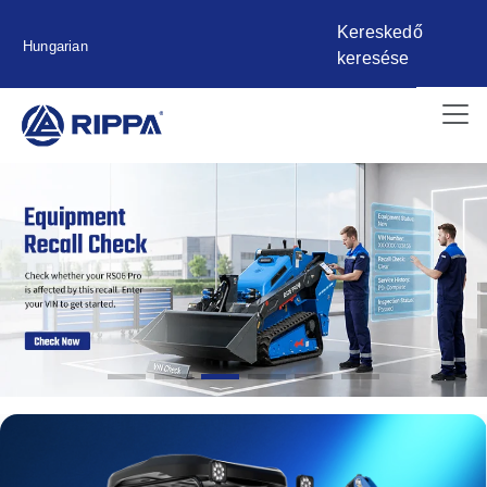
Kereskedő
Hungarian
keresése