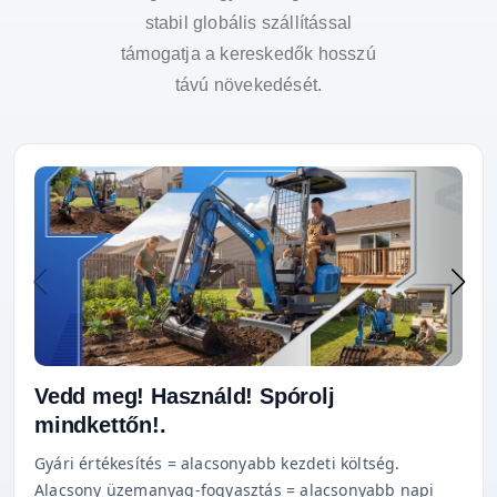
stabil globális szállítással
támogatja a kereskedők hosszú
távú növekedését.
Vedd meg! Használd! Spórolj
mindkettőn!.
Gyári értékesítés = alacsonyabb kezdeti költség.
Alacsony üzemanyag-fogyasztás = alacsonyabb napi