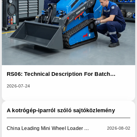
RS06: Technical Description For Batch
Improvement Measures To Address Abnormal
2026-07-24
Heat Dissipation Issues In Sliding Loaders
A kotrógép-iparról szóló sajtóközlemény
China Leading Mini Wheel Loader Supplier: Reliable Compact Wheel Loaders For Global Markets
2026-08-02