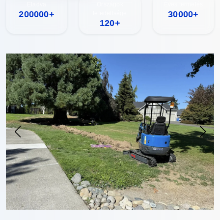
Eladva
Országok
Éves termelés
200000+
30000+
lefedettsége
120+