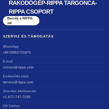
RAKODÓGÉP-RIPPA TARGONCA-
RIPPA CSOPORT
Beszélj a RIPPA-
val
SZERVIZ ÉS TÁMOGATÁS
WhatsApp
+8618863721870
E-mail
contact@rippa.com
Értékesítés utáni
service@rippa.com
Amerikai telefonszám
+1 877-747-7280
CN Telefon