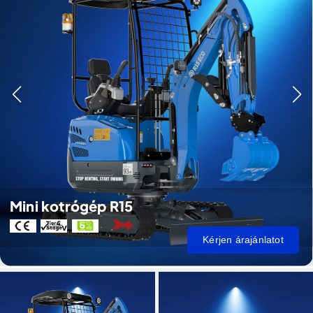
Mini kotrógép R15
Kérjen árajánlatot