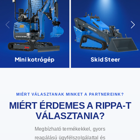
Mini kotrógép
Skid Steer
MIÉRT VÁLASZTANAK MINKET A PARTNEREINK?
MIÉRT ÉRDEMES A RIPPA-T
VÁLASZTANIA?
Megbízható termékekkel, gyors
reagálású ügyfélszolgálattal és