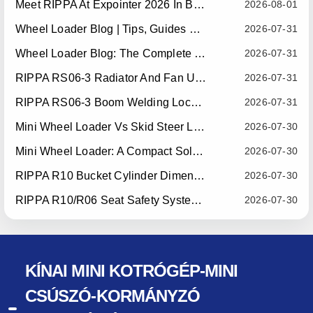
Meet RIPPA At Expointer 2026 In Brazil
2026-08-01
Wheel Loader Blog | Tips, Guides & Attachments
2026-07-31
Wheel Loader Blog: The Complete Guide To Wheel Loaders For Construction, Agriculture, And Material Handling
2026-07-31
RIPPA RS06-3 Radiator And Fan Upgrade — Effective July 10, 2026
2026-07-31
RIPPA RS06-3 Boom Welding Locating Bar Optimization — Effective July 15, 2026
2026-07-31
Mini Wheel Loader Vs Skid Steer Loader: Which Compact Machine Is Better For Your Business?
2026-07-30
Mini Wheel Loader: A Compact Solution For Efficient Material Handling
2026-07-30
RIPPA R10 Bucket Cylinder Dimension Optimization — Effective July 15, 2026
2026-07-30
RIPPA R10/R06 Seat Safety System Upgrade — Effective July 22, 2026
2026-07-30
KÍNAI MINI KOTRÓGÉP-MINI
CSÚSZÓ-KORMÁNYZÓ