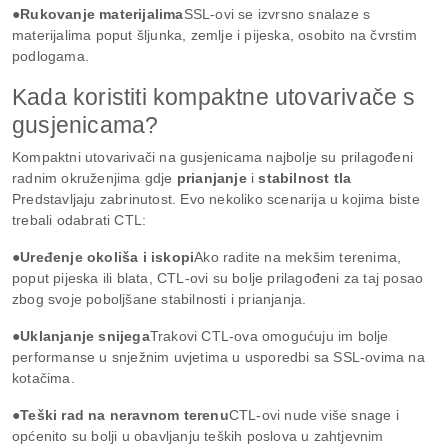
●Rukovanje materijalima
SSL-ovi se izvrsno snalaze s
materijalima poput šljunka, zemlje i pijeska, osobito na čvrstim
podlogama.
Kada koristiti kompaktne utovarivače s
gusjenicama?
Kompaktni utovarivači na gusjenicama najbolje su prilagođeni
radnim okruženjima gdje
prianjanje
i
stabilnost tla
Predstavljaju zabrinutost. Evo nekoliko scenarija u kojima biste
trebali odabrati CTL:
●Uređenje okoliša i iskopi
Ako radite na mekšim terenima,
poput pijeska ili blata, CTL-ovi su bolje prilagođeni za taj posao
zbog svoje poboljšane stabilnosti i prianjanja.
●Uklanjanje snijega
Trakovi CTL-ova omogućuju im bolje
performanse u snježnim uvjetima u usporedbi sa SSL-ovima na
kotačima.
●Teški rad na neravnom terenu
CTL-ovi nude više snage i
općenito su bolji u obavljanju teških poslova u zahtjevnim