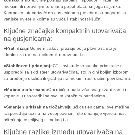
mekšim ili neravnijim terenima poput blata, snijega i šljunka.
Kompaktni utovarivači na gusjenicama posebno su pogodni za
vanjske uvjete u kojima su vuča i stabilnost ključni.
Ključne značajke kompaktnih utovarivača
na gusjenicama:
●Prati dizajn
Gumeni trakovi pružaju bolju plovnost, što je
idealno za rad na mekom ili neravnom tlu.
●Stabilnost i prianjanje
CTL-ovi nude vrhunsko prianjanje u
usporedbi sa skid steer utovarivačima, što ih čini boljim izborom
za uređenje okoliša ili gradnju na mekim, rastresitim površinama.
●Moćne performanse
Oni obično nude više snage za dizanje i
kopanje u usporedbi sa svojim kotačnim pandanima.
●Smanjen pritisak na tlo
Zahvaljujući gusjenicama, ove mašine
raspoređuju težinu na većoj površini, što smanjuje vjerojatnost
oštećenja osjetljivog ili mekog tla.
Ključne razlike između utovarivača na