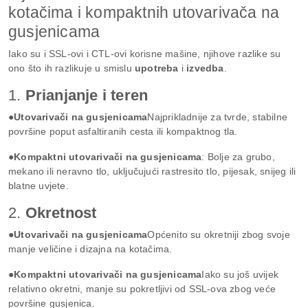
kotačima i kompaktnih utovarivača na
gusjenicama
Iako su i SSL-ovi i CTL-ovi korisne mašine, njihove razlike su
ono što ih razlikuje u smislu
upotreba
i
izvedba
.
1.
Prianjanje i teren
●Utovarivači na gusjenicama
Najprikladnije za tvrde, stabilne
površine poput asfaltiranih cesta ili kompaktnog tla.
●Kompaktni utovarivači na gusjenicama
: Bolje za grubo,
mekano ili neravno tlo, uključujući rastresito tlo, pijesak, snijeg ili
blatne uvjete.
2.
Okretnost
●Utovarivači na gusjenicama
Općenito su okretniji zbog svoje
manje veličine i dizajna na kotačima.
●Kompaktni utovarivači na gusjenicama
Iako su još uvijek
relativno okretni, manje su pokretljivi od SSL-ova zbog veće
površine gusjenica.