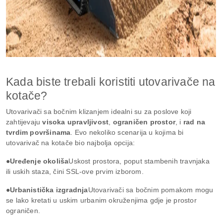
Kada biste trebali koristiti utovarivače na
kotače?
Utovarivači sa bočnim klizanjem idealni su za poslove koji
zahtijevaju
visoka upravljivost
,
ograničen prostor
, i
rad na
tvrdim površinama
. Evo nekoliko scenarija u kojima bi
utovarivač na kotače bio najbolja opcija:
●Uređenje okoliša
Uskost prostora, poput stambenih travnjaka
ili uskih staza, čini SSL-ove prvim izborom.
●Urbanistička izgradnja
Utovarivači sa bočnim pomakom mogu
se lako kretati u uskim urbanim okruženjima gdje je prostor
ograničen.