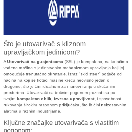
Što je utovarivač s kliznom
upravljačkom jedinicom?
A
Utovarivač na gusjenicama
(SSL) je kompaktna, na kotačima
vođena mašina s jedinstvenim mehanizmom upravljanja koji joj
omogućuje trenutačno okretanje. Izraz “skid steer” potječe od
načina na koji se kotači mašine kreću neovisno jedan o
drugome, što je čini idealnom za manevriranje u skučenim
prostorima. Utovarivači sa bočnim pogonom poznati su po
svojim
kompaktan oblik
,
izvrsna upravljivost
, i sposobnost
rukovanja širokim rasponom priključaka, što ih čini neizostavnim
alatima u raznim industrijama.
Ključne značajke utovarivača s vlastitim
pogonom: