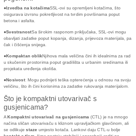
●Izvedba na kotačima
SSL-ovi su opremljeni kotačima, što
osigurava izvrsnu pokretljivost na tvrdim površinama poput
betona i asfalta.
●Svestranost
Sa širokim rasponom priključaka, SSL-ovi mogu
obavljati zadatke poput kopanja, dizanja, prijevoza materijala, pa
čak i čišćenja snijega.
●Kompaktan oblik
Njihova mala veličina čini ih idealnima za rad
u skučenim prostorima poput gradilišta u urbanim sredinama ili
projekata uređenja okoliša.
●Nosivost
: Mogu podnijeti teška opterećenja u odnosu na svoju
veličinu, što ih čini korisnima za zadatke rukovanja materijalom.
Što je kompaktni utovarivač s
gusjenicama?
A
Kompaktni utovarivač na gusjenicama
(CTL) je na mnogo
načina sličan utovarivaču s kliznom upravljačkom glavčinom, ali
se odlikuje
staze
umjesto kotača. Lankovi daju CTL-u bolje
kontakt s tlom
, čime postaju stabilniji i sposobniji raditi na