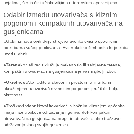
uvjetima, što ih čini učinkovitijima u terenskim operacijama.
Odabir između utovarivača s kliznim
pogonom i kompaktnih utovarivača na
gusjenicama
Odabir između ovih dviju strojeva uvelike ovisi o specifičnim
potrebama vašeg poslovanja. Evo nekoliko čimbenika koje treba
uzeti u obzir:
●Teren
Ako vaš rad uključuje mekano tlo ili zahtjevne terene,
kompaktni utovarivač na gusjenicama je vaš najbolji izbor.
●Okretnost
Ako radite u skučenim prostorima ili urbanim
okruženjima, utovarivač s vlastitim pogonom pružit će bolju
okretnost.
●Troškovi vlasništva
Utovarivači s bočnim klizanjem općenito
imaju niže troškove održavanja i goriva, dok kompaktni
utovarivači na gusjenicama mogu imati veće stalne troškove
održavanja zbog svojih gusjenica.