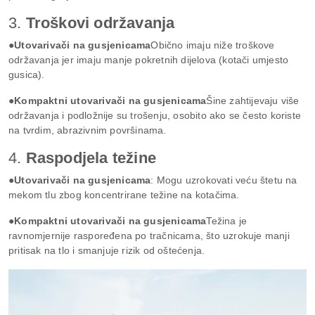
3.
Troškovi održavanja
●Utovarivači na gusjenicama
Obično imaju niže troškove
održavanja jer imaju manje pokretnih dijelova (kotači umjesto
gusica).
●Kompaktni utovarivači na gusjenicama
Šine zahtijevaju više
održavanja i podložnije su trošenju, osobito ako se često koriste
na tvrdim, abrazivnim površinama.
4.
Raspodjela težine
●Utovarivači na gusjenicama
: Mogu uzrokovati veću štetu na
mekom tlu zbog koncentrirane težine na kotačima.
●Kompaktni utovarivači na gusjenicama
Težina je
ravnomjernije raspoređena po tračnicama, što uzrokuje manji
pritisak na tlo i smanjuje rizik od oštećenja.