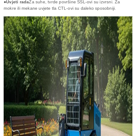
●Uvjeti rada
Za suhe, tvrde površine SSL-ovi su izvrsni. Za
mokre ili mekane uvjete tla CTL-ovi su daleko sposobniji.