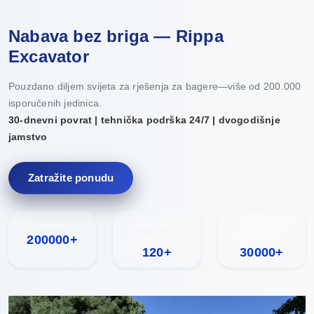
Nabava bez briga — Rippa
Excavator
Pouzdano diljem svijeta za rješenja za bagere—više od 200.000
isporučenih jedinica.
30-dnevni povrat | tehnička podrška 24/7 | dvogodišnje
jamstvo
Zatražite ponudu
Prodano
Pokrivenost
Godišnja
200000+
zemalja
proizvodnja
120+
30000+