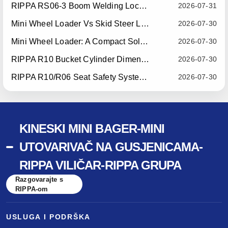
RIPPA RS06-3 Boom Welding Locating Bar Optimization — Effective July 15, 2026
2026-07-31
Mini Wheel Loader Vs Skid Steer Loader: Which Compact Machine Is Better For Your Business?
2026-07-30
Mini Wheel Loader: A Compact Solution For Efficient Material Handling
2026-07-30
RIPPA R10 Bucket Cylinder Dimension Optimization — Effective July 15, 2026
2026-07-30
RIPPA R10/R06 Seat Safety System Upgrade — Effective July 22, 2026
2026-07-30
KINESKI MINI BAGER-MINI
UTOVARIVAČ NA GUSJENICAMA-
RIPPA VILIČAR-RIPPA GRUPA
Razgovarajte s
RIPPA-om
USLUGA I PODRŠKA