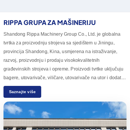
RIPPA GRUPA ZA MAŠINERIJU
Shandong Rippa Machinery Group Co., Ltd. je globalna
tvrtka za proizvodnju strojeva sa sjedištem u Jiningu,
provincija Shandong, Kina, usmjerena na istraživanje,
razvoj, proizvodnju i prodaju visokokvalitetnih
građevinskih strojeva i opreme. Proizvodi tvrtke uključuju
bagere, utovarivače, viličare, utovarivače na utor i dodatnu
opremu, koji se široko koriste u poljoprivredi,
Saznajte više
građevinarstvu, rudarstvu i drugim industrijama.
Zahvaljujući inovativnim istraživačkim i razvojnim
sposobnostima te strogoj kontroli kvalitete, oprema tvrtke
Rippa Machinery uživa visok ugled diljem svijeta.
Uglavnom izvozimo na europska i američka tržišta i