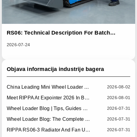
RS06: Technical Description For Batch
Improvement Measures To Address Abnormal
2026-07-24
Heat Dissipation Issues In Sliding Loaders
Objava informacija industrije bagera
China Leading Mini Wheel Loader Supplier: Reliable Compact Wheel Loaders For Global Markets
2026-08-02
Meet RIPPA At Expointer 2026 In Brazil
2026-08-01
Wheel Loader Blog | Tips, Guides & Attachments
2026-07-31
Wheel Loader Blog: The Complete Guide To Wheel Loaders For Construction, Agriculture, And Material Handling
2026-07-31
RIPPA RS06-3 Radiator And Fan Upgrade — Effective July 10, 2026
2026-07-31