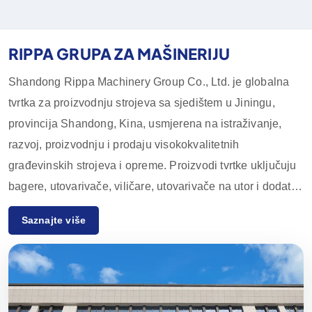
RIPPA GRUPA ZA MAŠINERIJU
Shandong Rippa Machinery Group Co., Ltd. je globalna
tvrtka za proizvodnju strojeva sa sjedištem u Jiningu,
provincija Shandong, Kina, usmjerena na istraživanje,
razvoj, proizvodnju i prodaju visokokvalitetnih
građevinskih strojeva i opreme. Proizvodi tvrtke uključuju
bagere, utovarivače, viličare, utovarivače na utor i dodatnu
opremu, koji se široko koriste u poljoprivredi,
Saznajte više
građevinarstvu, rudarstvu i drugim industrijama.
Zahvaljujući inovativnim istraživačkim i razvojnim
sposobnostima te strogoj kontroli kvalitete, oprema tvrtke
Rippa Machinery uživa visok ugled diljem svijeta.
Uglavnom izvozimo na europska i američka tržišta i