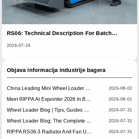
RS06: Technical Description For Batch
Improvement Measures To Address Abnormal
2026-07-24
Heat Dissipation Issues In Sliding Loaders
Objava informacija industrije bagera
China Leading Mini Wheel Loader Supplier: Reliable Compact Wheel Loaders For Global Markets
2026-08-02
Meet RIPPA At Expointer 2026 In Brazil
2026-08-01
Wheel Loader Blog | Tips, Guides & Attachments
2026-07-31
Wheel Loader Blog: The Complete Guide To Wheel Loaders For Construction, Agriculture, And Material Handling
2026-07-31
RIPPA RS06-3 Radiator And Fan Upgrade — Effective July 10, 2026
2026-07-31