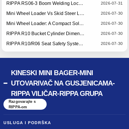
RIPPA RS06-3 Boom Welding Locating Bar Optimization — Effective July 15, 2026
2026-07-31
Mini Wheel Loader Vs Skid Steer Loader: Which Compact Machine Is Better For Your Business?
2026-07-30
Mini Wheel Loader: A Compact Solution For Efficient Material Handling
2026-07-30
RIPPA R10 Bucket Cylinder Dimension Optimization — Effective July 15, 2026
2026-07-30
RIPPA R10/R06 Seat Safety System Upgrade — Effective July 22, 2026
2026-07-30
KINESKI MINI BAGER-MINI
UTOVARIVAČ NA GUSJENICAMA-
RIPPA VILIČAR-RIPPA GRUPA
Razgovarajte s
RIPPA-om
USLUGA I PODRŠKA