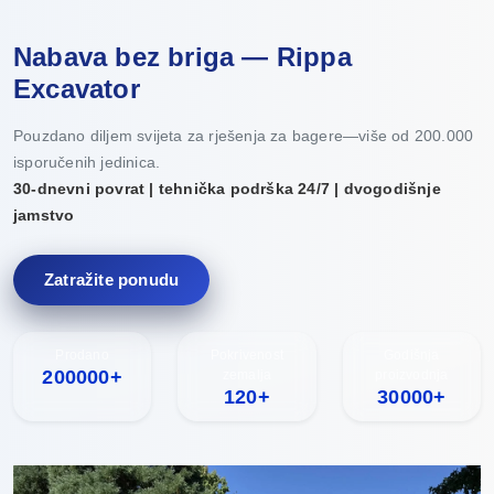
Nabava bez briga — Rippa
Excavator
Pouzdano diljem svijeta za rješenja za bagere—više od 200.000
isporučenih jedinica.
30-dnevni povrat | tehnička podrška 24/7 | dvogodišnje
jamstvo
Zatražite ponudu
Prodano
Pokrivenost
Godišnja
200000+
zemalja
proizvodnja
120+
30000+